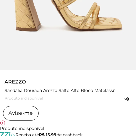
AREZZO
Sandália Dourada Arezzo Salto Alto Bloco Matelassê
Produto indisponível
Avise-me
Produto indisponível
Receba até
R$ 15,99
de cashback