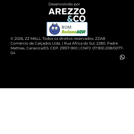
Entrega
ZZ Influ
Desenvolvido por
Devolução do Produto
ZZ MALL é confiável
Compre pelo WhatsApp
ZZPay
BOM
Cartão Presente
©
2026
, ZZ MALL. Todos os direitos reservados.
ZZAB
Comércio de Calçados Ltda. | Rua África do Sul, 2280. Padre
Mathias, Cariacica/ES. CEP: 29157-900 | CNPJ: 07.900.208/0077-
Vendas Corporativas
04