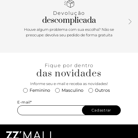
palmilha da cor da sandália em matelassê e calcanheira lisa
com gravação do nome da marca. A sandália exibe todo o
Devolução
pé.
descomplicada
Houve algum problema com sua escolha? Não se
preocupe: devolva seu pedido de forma gratuita
Fique por dentro
das novidades
Informe seu e-mail e receba as novidades!
Feminino
Masculino
Outros
E-mail*
Cadastrar