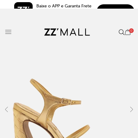
Baixe o APP e Garanta Frete 
BAIXAR
Grátis*
5.0
0