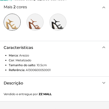
Mais
2
cores
Características
Marca:
Arezzo
Cor
:
Metalizado
Tamanho do salto
:
10.5cm
Referência:
A1300600050001
Descrição
Sandália dourada. O modelo tem salto alto flare e bico
Vendido e entregue por
ZZ MALL
quadrado. Traz duas tiras finas sobre os dedos e uma no
peito do pé. Aberta, possui tiras em torno do calcanhar e
tornozelo com fechamento em fivela metálica. Com