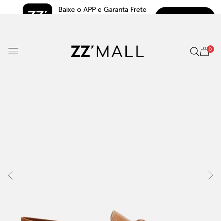
Baixe o APP e Garanta Frete 
BAIXAR
Grátis*
5.0
0