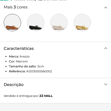
Mais
3
cores
Características
Marca:
Arezzo
Cor
:
Marrom
Tamanho do salto
:
3cm
Referência:
A1203000560002
Descrição
Mocassim feminino marrom de couro. O sapato tem salto
Vendido e entregue por
ZZ MALL
rasteiro e formato arredondado na ponta. Fechado, traz
recorte lateral na gáspea e aplicação de tiras bombadas
com nó e metais sobre o cabedal. Possui costura marcada