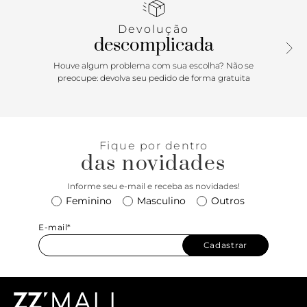
no contorno da parte frontal do cabedal. Exibe toda a parte
superior do pé.
Devolução
descomplicada
Houve algum problema com sua escolha? Não se
preocupe: devolva seu pedido de forma gratuita
Fique por dentro
das novidades
Informe seu e-mail e receba as novidades!
Feminino
Masculino
Outros
E-mail*
Cadastrar