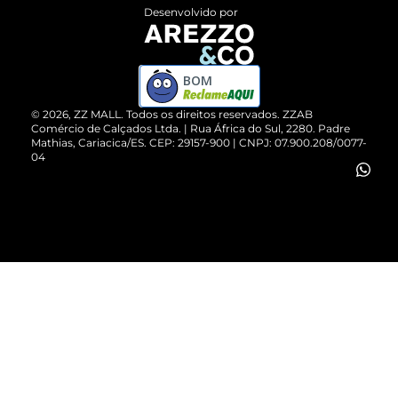
Entrega
ZZ Influ
Desenvolvido por
Devolução do Produto
ZZ MALL é confiável
Compre pelo WhatsApp
ZZPay
BOM
Cartão Presente
©
2026
, ZZ MALL. Todos os direitos reservados.
ZZAB
Comércio de Calçados Ltda. | Rua África do Sul, 2280. Padre
Mathias, Cariacica/ES. CEP: 29157-900 | CNPJ: 07.900.208/0077-
Vendas Corporativas
04