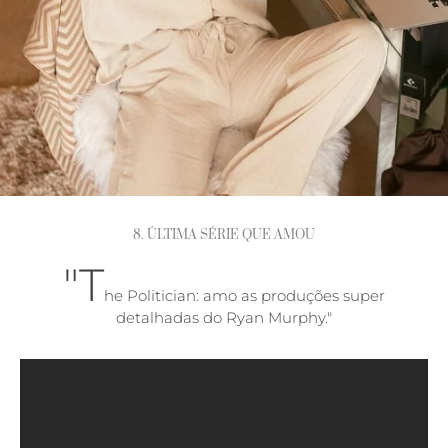
8. ÚLTIMA SÉRIE QUE AMOU
"T
he Politician: amo as produções super
detalhadas do Ryan Murphy."