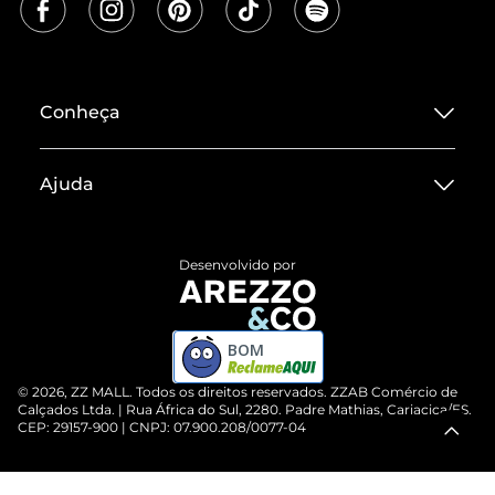
Conheça
Sobre ZZ MALL
Ajuda
Termos de Uso
Central de Atendimento
Políticas de Privacidade
Desenvolvido por
Entrega
ZZ Influ
Devolução do Produto
ZZ MALL é confiável
BOM
Compre pelo WhatsApp
ZZPay
©
2026
, ZZ MALL. Todos os direitos reservados.
ZZAB Comércio de
Cartão Presente
Calçados Ltda. | Rua África do Sul, 2280. Padre Mathias, Cariacica/ES.
CEP: 29157-900 | CNPJ: 07.900.208/0077-04
Vendas Corporativas