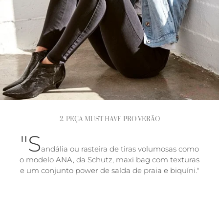
2. PEÇA MUST HAVE PRO VERÃO
"S
andália ou rasteira de tiras volumosas como
o modelo ANA, da Schutz, maxi bag com texturas
e um conjunto power de saída de praia e biquíni."