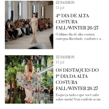
ZZ FASHION
13 jul
4º DIA DE ALTA-
COSTURA
FALL/WINTER 26/27
O último dia de alta-costura
entregou liberdade, conforto e a…
ZZ FASHION
13 jul
OS DESTAQUES DO
1º DIA DA ALTA-
COSTURA
FALL/WINTER 26-27
Esqueça tudo o que você sabe
sobre moda! Vem conferir os me…