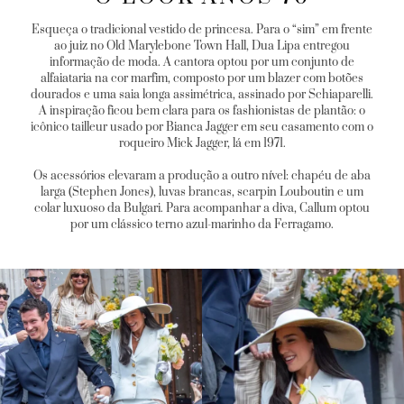
Esqueça o tradicional vestido de princesa. Para o “sim” em frente
ao juiz no Old Marylebone Town Hall, Dua Lipa entregou
informação de moda. A cantora optou por um conjunto de
alfaiataria na cor marfim, composto por um blazer com botões
dourados e uma saia longa assimétrica, assinado por Schiaparelli.
A inspiração ficou bem clara para os fashionistas de plantão: o
icônico tailleur usado por Bianca Jagger em seu casamento com o
roqueiro Mick Jagger, lá em 1971.
Os acessórios elevaram a produção a outro nível: chapéu de aba
larga (Stephen Jones), luvas brancas, scarpin Louboutin e um
colar luxuoso da Bulgari. Para acompanhar a diva, Callum optou
por um clássico terno azul-marinho da Ferragamo.