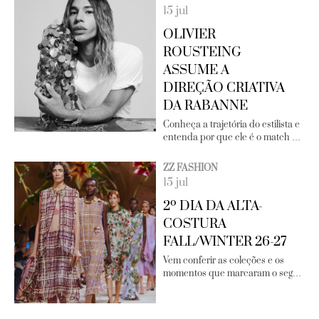
15 jul
OLIVIER
ROUSTEING
ASSUME A
DIREÇÃO CRIATIVA
DA RABANNE
Conheça a trajetória do estilista e
entenda por que ele é o match …
ZZ FASHION
15 jul
2º DIA DA ALTA-
COSTURA
FALL/WINTER 26-27
Vem conferir as coleções e os
momentos que marcaram o seg…