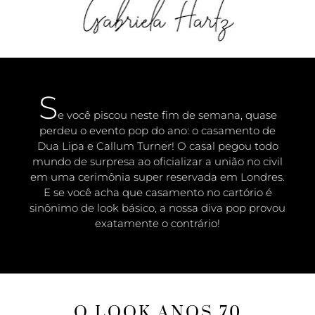
S
e você piscou neste fim de semana, quase
perdeu o evento pop do ano: o casamento de
Dua Lipa e Callum Turner! O casal pegou todo
mundo de surpresa ao oficializar a união no civil
em uma cerimônia super reservada em Londres.
E se você acha que casamento no cartório é
sinônimo de look básico, a nossa diva pop provou
exatamente o contrário!
O LOOK ANOS 70