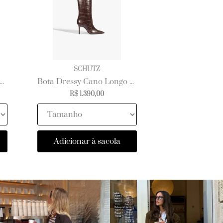
SCHUTZ
ffaela Up Cloak Eyelets Couro Preta
Bota Dressy Cano Longo Couro Marrom
R$ 1.390,00
Adicionar à sacola