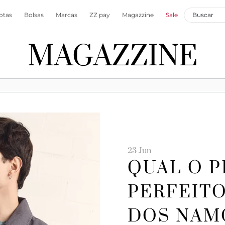
otas
Bolsas
Marcas
ZZ pay
Magazzine
Sale
MAGAZZINE
23 Jun
QUAL O 
PERFEITO
DOS NAM