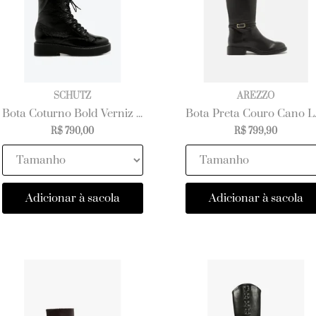
SCHUTZ
AREZZO
Bota Coturno Bold Verniz Preta
Bota Preta 
R$ 790,00
R$ 799,90
Adicionar à sacola
Adicionar à sacola