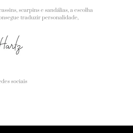
assins, scarpins e sandálias, a escolha
consegue traduzir personalidade,
des sociais