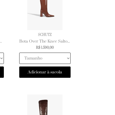
SCHUTZ
Couro Cano Longo Montaria Fivela
Bota Over The Knee Salto Bloco Couro Marrom
R$ 1.590,00
Adicionar à sacola