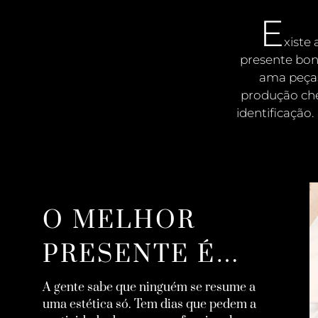
E
xiste
presente boni
ama peças
produção che
identificação
O MELHOR
PRESENTE É…
A gente sabe que ninguém se resume a
uma estética só. Tem dias que pedem a