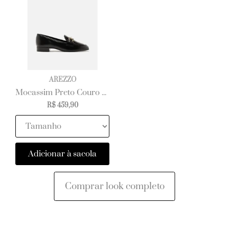
AREZZO
Mocassim Preto Couro Salto Baixo Bloco Bridão
R$ 459,90
Adicionar à sacola
Comprar look completo