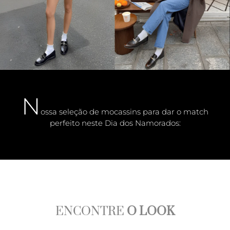
N
ossa seleção de mocassins para dar o match
perfeito neste Dia dos Namorados:
ENCONTRE
O LOOK