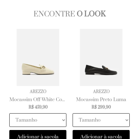
ENCONTRE
O LOOK
AREZZO
AREZZO
Mocassim Off-White Couro Salto Baixo Bloco Bridão
Mocassim Preto Luma
R$ 459,90
R$ 299,90
Adicionar à sacola
Adicionar à sacola