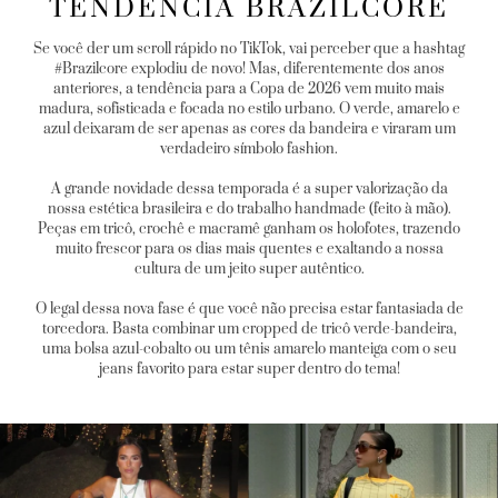
TENDÊNCIA BRAZILCORE
Se você der um scroll rápido no TikTok, vai perceber que a hashtag
#Brazilcore explodiu de novo! Mas, diferentemente dos anos
anteriores, a tendência para a Copa de 2026 vem muito mais
madura, sofisticada e focada no estilo urbano. O verde, amarelo e
azul deixaram de ser apenas as cores da bandeira e viraram um
verdadeiro símbolo fashion.
A grande novidade dessa temporada é a super valorização da
nossa estética brasileira e do trabalho handmade (feito à mão).
Peças em tricô, crochê e macramê ganham os holofotes, trazendo
muito frescor para os dias mais quentes e exaltando a nossa
cultura de um jeito super autêntico.
O legal dessa nova fase é que você não precisa estar fantasiada de
torcedora. Basta combinar um cropped de tricô verde-bandeira,
uma bolsa azul-cobalto ou um tênis amarelo manteiga com o seu
jeans favorito para estar super dentro do tema!