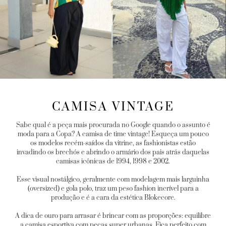
CAMISA VINTAGE
Sabe qual é a peça mais procurada no Google quando o assunto é
moda para a Copa? A camisa de time vintage! Esqueça um pouco
os modelos recém-saídos da vitrine, as fashionistas estão
invadindo os brechós e abrindo o armário dos pais atrás daquelas
camisas icônicas de 1994, 1998 e 2002.
Esse visual nostálgico, geralmente com modelagem mais larguinha
(oversized) e gola polo, traz um peso fashion incrível para a
produção e é a cara da estética Blokecore.
A dica de ouro para arrasar é brincar com as proporções: equilibre
a camisa esportiva com peças super urbanas. Fica perfeito com