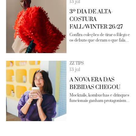
13 jul
3º DIA DE ALTA-
COSTURA
FALL/WINTER 26/27
Confira coleções de tirar o fôlego e
os debuts que deram o que fala…
ZZ TIPS
13 jul
A NOVA ERA DAS
BEBIDAS CHEGOU
Mocktails, kombuchas e drinques
funcionais ganham protagonism…