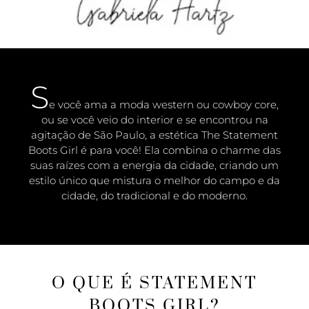
S
e você ama a moda western ou cowboy core,
ou se você veio do interior e se encontrou na
agitação de São Paulo, a estética The Statement
Boots Girl é para você! Ela combina o charme das
suas raízes com a energia da cidade, criando um
estilo único que mistura o melhor do campo e da
cidade, do tradicional e do moderno.
O QUE É STATEMENT
BOOTS GIRL?