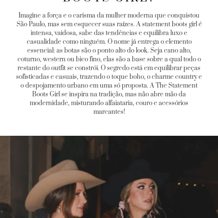
Imagine a força e o carisma da mulher moderna que conquistou
São Paulo, mas sem esquecer suas raízes. A statement boots girl é
intensa, vaidosa, sabe das tendências e equilibra luxo e
casualidade como ninguém. O nome já entrega o elemento
essencial: as botas são o ponto alto do look. Seja cano alto,
coturno, western ou bico fino, elas são a base sobre a qual todo o
restante do outfit se constrói. O segredo está em equilibrar peças
sofisticadas e casuais, trazendo o toque boho, o charme country e
o despojamento urbano em uma só proposta. A The Statement
Boots Girl se inspira na tradição, mas não abre mão da
modernidade, misturando alfaiataria, couro e acessórios
marcantes!