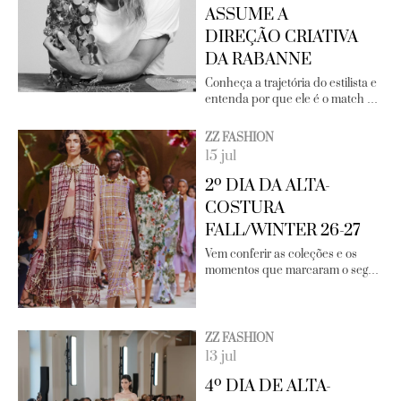
ASSUME A
DIREÇÃO CRIATIVA
DA RABANNE
Conheça a trajetória do estilista e
entenda por que ele é o match …
ZZ FASHION
15 jul
2º DIA DA ALTA-
COSTURA
FALL/WINTER 26-27
Vem conferir as coleções e os
momentos que marcaram o seg…
ZZ FASHION
13 jul
4º DIA DE ALTA-