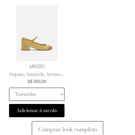
AREZZO
Sapato Amarelo Arezzo Bonéca Couro Salto Baixo Cap Toe
R$ 399,90
Adicionar à sacola
Comprar look completo