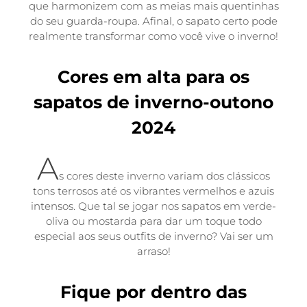
que harmonizem com as meias mais quentinhas
do seu guarda-roupa. Afinal, o sapato certo pode
realmente transformar como você vive o inverno!
Cores em alta para os
sapatos de inverno-outono
2024
A
s cores deste inverno variam dos clássicos
tons terrosos até os vibrantes vermelhos e azuis
intensos. Que tal se jogar nos sapatos em verde-
oliva ou mostarda para dar um toque todo
especial aos seus outfits de inverno? Vai ser um
arraso!
Fique por dentro das