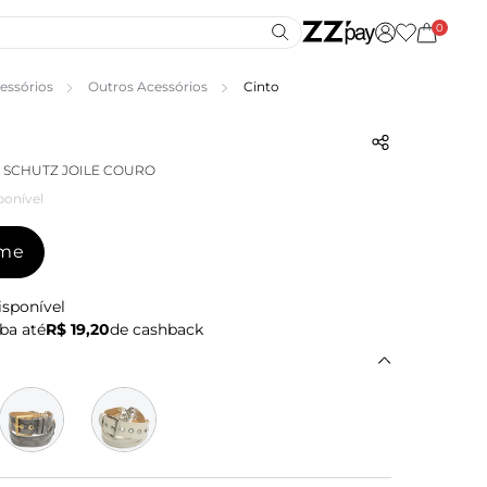
0
essórios
Outros Acessórios
Cinto
 SCHUTZ JOILE COURO
ponível
-me
isponível
ba até
R$ 19,20
de cashback