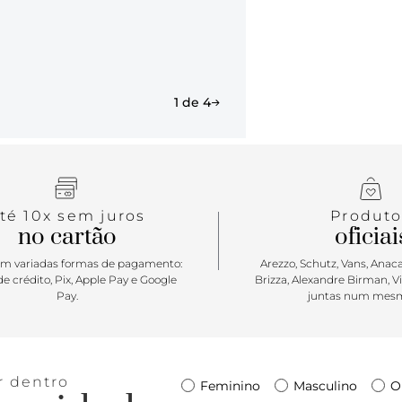
1 de 4
té 10x sem juros
Produto
no cartão
oficiai
m variadas formas de pagamento:
Arezzo, Schutz, Vans, Anacap
e crédito, Pix, Apple Pay e Google
Brizza, Alexandre Birman, V
Pay.
juntas num mesm
r dentro
Feminino
Masculino
O