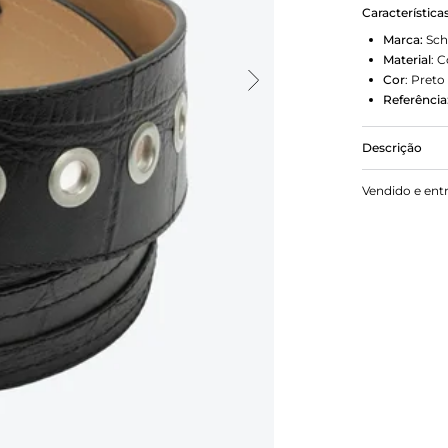
Característica
Marca:
Sch
Material
:
C
Cor
:
Preto
Referência
Descrição
Adicione ain
Vendido e ent
couro, que 
é versátil e
TAM P 85cm