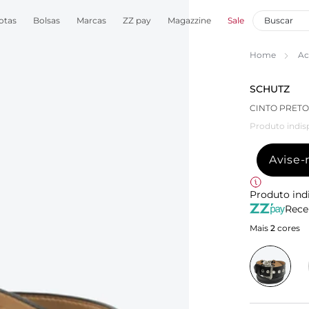
otas
Bolsas
Marcas
ZZ pay
Magazzine
Sale
Home
Ac
SCHUTZ
CINTO PRETO
Produto indis
Avise
Produto ind
Rece
Mais
2
cores