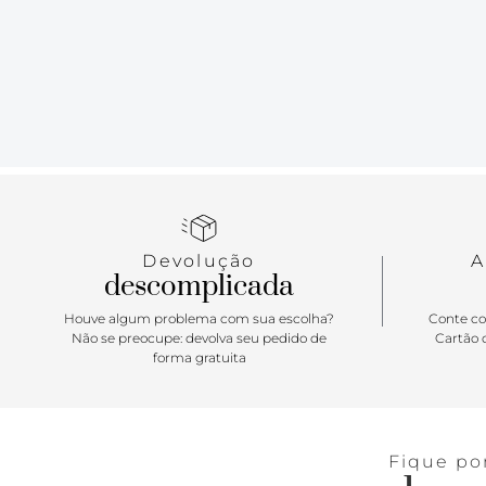
Devolução
A
descomplicada
Houve algum problema com sua escolha?
Conte co
Não se preocupe: devolva seu pedido de
Cartão d
forma gratuita
Fique po