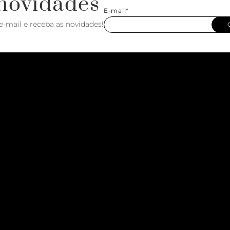
novidades
E-mail*
e-mail e receba as novidades!