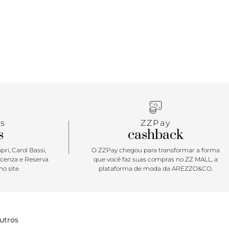
s
ZZPay
s
cashback
ri, Carol Bassi,
O ZZPay chegou para transformar a forma
icenza e Reserva
que você faz suas compras no ZZ MALL, a
o site
plataforma de moda da AREZZO&CO.
utros