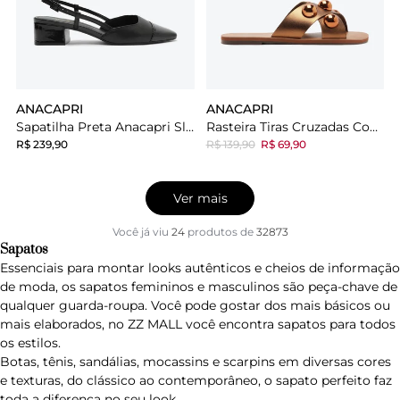
ANACAPRI
ANACAPRI
Sapatilha Preta Anacapri Slingback Monocolor Bico Fino Salto Bloco
Rasteira Tiras Cruzadas Couro Adorno Bronze
R$ 239,90
R$ 139,90
R$ 69,90
Ver mais
Você já viu
24
produtos
de
32873
Sapatos
Essenciais para montar looks autênticos e cheios de informação
de moda, os sapatos femininos e masculinos são peça-chave de
qualquer guarda-roupa. Você pode gostar dos mais básicos ou
mais elaborados, no ZZ MALL você encontra sapatos para todos
os estilos.
Botas, tênis, sandálias, mocassins e scarpins em diversas cores
e texturas, do clássico ao contemporâneo, o sapato perfeito faz
toda a diferença no seu look.