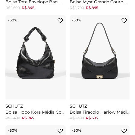
Bolsa Tote Envelope Bag Média Couro
Bolsa Myst Grande Couro Preta
R$ 1.690
R$ 845
R$ 1.790
R$ 895
-50%
-50%
SCHUTZ
SCHUTZ
Bolsa Hobo Kora Média Couro Preta
Bolsa Tiracolo Harlow Média Couro Preta
R$ 1.490
R$ 745
R$ 1.390
R$ 695
-50%
-50%