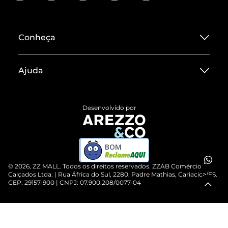
Conheça
Sobre ZZ MALL
Ajuda
Termos de Uso
Central de Atendimento
Políticas de Privacidade
Desenvolvido por
Entrega
ZZ Influ
Devolução do Produto
ZZ MALL é confiável
BOM
Compre pelo WhatsApp
ZZPay
©
2026
, ZZ MALL. Todos os direitos reservados.
ZZAB Comércio de
Cartão Presente
Calçados Ltda. | Rua África do Sul, 2280. Padre Mathias, Cariacica/ES.
CEP: 29157-900 | CNPJ: 07.900.208/0077-04
Vendas Corporativas