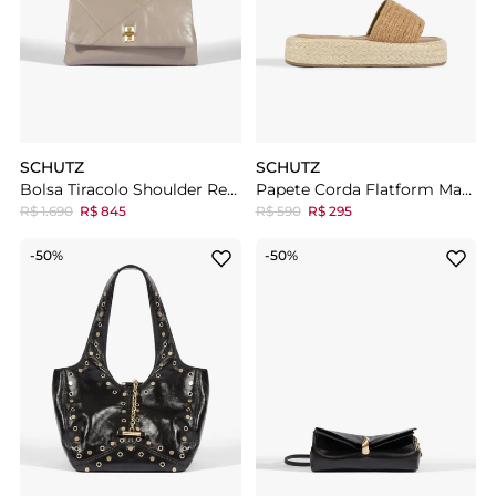
SCHUTZ
SCHUTZ
Bolsa Tiracolo Shoulder Reese Média Couro
Papete Corda Flatform Marrom
R$ 1.690
R$ 845
R$ 590
R$ 295
-50%
-50%