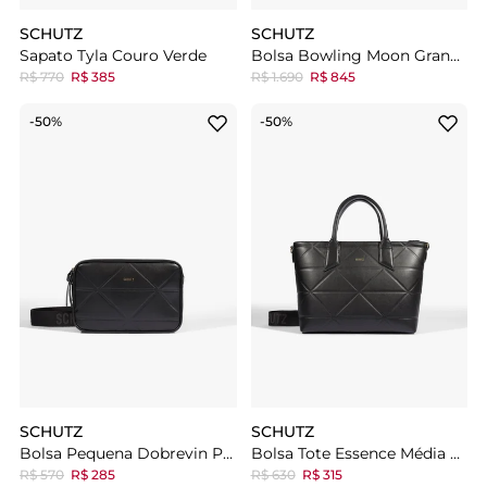
SCHUTZ
SCHUTZ
Sapato Tyla Couro Verde
Bolsa Bowling Moon Grande Couro Preta
R$ 770
R$ 385
R$ 1.690
R$ 845
-50%
-50%
SCHUTZ
SCHUTZ
Bolsa Pequena Dobrevin Preta
Bolsa Tote Essence Média Preta
R$ 570
R$ 285
R$ 630
R$ 315