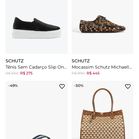
SCHUTZ
SCHUTZ
Tênis Sem Cadarço Slip On Preto
Mocassim Schutz Michaella Couro Animal Print
R$ 550
R$ 275
R$ 890
R$ 445
-49%
-50%