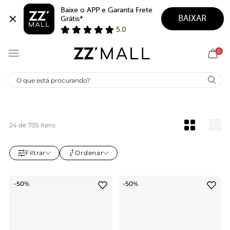
Baixe o APP e Garanta Frete 
BAIXAR
Grátis*
5.0
0
SALE SCHUTZ
24 de 705 itens
Filtrar
Ordenar
-50%
-50%