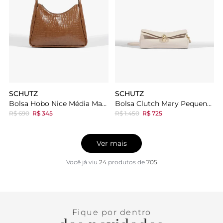
SCHUTZ
SCHUTZ
Bolsa Hobo Nice Média Marrom
Bolsa Clutch Mary Pequena Couro Branca
R$ 690
R$ 345
R$ 1.450
R$ 725
Ver mais
Você já viu
24
produtos
de
705
Fique por dentro