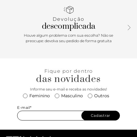
ajustado ao pé e fecho em zíper na lateral interna.
Devolução
descomplicada
Houve algum problema com sua escolha? Não se
preocupe: devolva seu pedido de forma gratuita
Fique por dentro
das novidades
Informe seu e-mail e receba as novidades!
Feminino
Masculino
Outros
E-mail*
Cadastrar