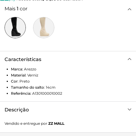
Mais
1
cor
Características
Marca:
Arezzo
Material
:
Verniz
Cor
:
Preto
Tamanho do salto
:
14cm
Referência:
A1301000010002
Descrição
Bota preta em verniz. O modelo tem cano longo, salto alto
Vendido e entregue por
ZZ MALL
plataforma da cor do calçado com efeito bold e detalhes
em alto-relevo, além de bico redondo. Traz cabedal