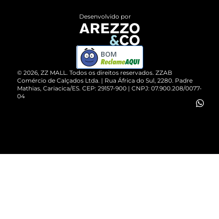
Entrega
ZZ Influ
Desenvolvido por
Devolução do Produto
ZZ MALL é confiável
Compre pelo WhatsApp
ZZPay
BOM
Cartão Presente
©
2026
, ZZ MALL. Todos os direitos reservados.
ZZAB
Comércio de Calçados Ltda. | Rua África do Sul, 2280. Padre
Mathias, Cariacica/ES. CEP: 29157-900 | CNPJ: 07.900.208/0077-
Vendas Corporativas
04