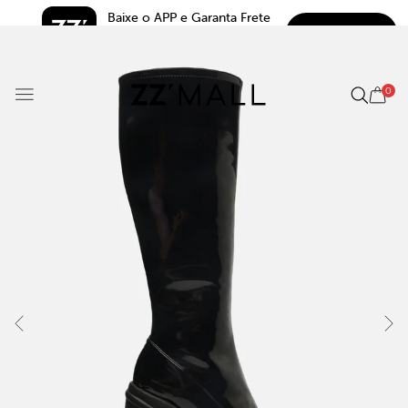
Baixe o APP e Garanta Frete 
BAIXAR
Grátis*
5.0
0