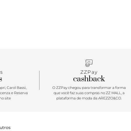
s
ZZPay
s
cashback
ri, Carol Bassi,
O ZZPay chegou para transformar a forma
icenza e Reserva
que você faz suas compras no ZZ MALL, a
o site
plataforma de moda da AREZZO&CO.
utros