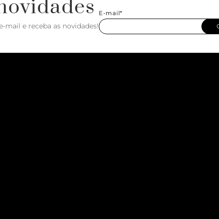
novidades
E-mail*
e-mail e receba as novidades!