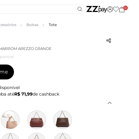
0
cessórios
Bolsas
Tote
 MARROM AREZZO GRANDE
ponível
-me
isponível
ba até
R$ 71,99
de cashback