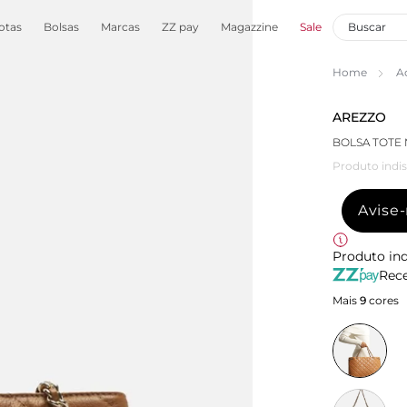
otas
Bolsas
Marcas
ZZ pay
Magazzine
Sale
Home
A
AREZZO
BOLSA TOTE
Produto indis
Avise
Produto ind
Rece
Mais
9
cores