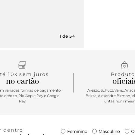
1 de 5
té 10x sem juros
Produto
no cartão
oficiai
m variadas formas de pagamento:
Arezzo, Schutz, Vans, Anacap
e crédito, Pix, Apple Pay e Google
Brizza, Alexandre Birman, V
Pay.
juntas num mesm
r dentro
Feminino
Masculino
O