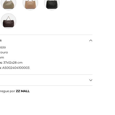
as
ezzo
Couro
om
s:
37x12x28
cm
:
A5002404100003
om Tote Grande
tregue por
ZZ MALL