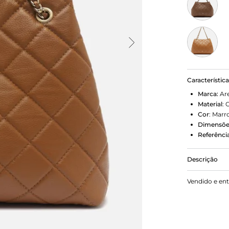
Característic
Marca:
Ar
Material
:
Cor
:
Marr
Dimensõe
Referência
Descrição
Bolsa Marr
Vendido e en