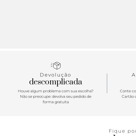
Devolução
A
descomplicada
Houve algum problema com sua escolha?
Conte co
Não se preocupe: devolva seu pedido de
Cartão d
forma gratuita
Fique po