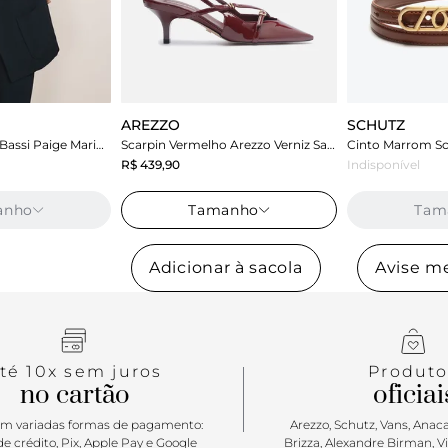
AREZZO
SCHUTZ
Blazer Azul Carol Bassi Paige Marinho
Scarpin Vermelho Arezzo Verniz Salto Médio Slingback Amélia
R$ 439,90
Indisponível
anho
Tamanho
Tam
Adicionar à sacola
Avise m
té 10x sem juros
Produto
no cartão
oficiai
m variadas formas de pagamento:
Arezzo, Schutz, Vans, Anacap
e crédito, Pix, Apple Pay e Google
Brizza, Alexandre Birman, V