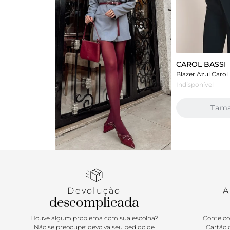
CAROL BASSI
Indisponível
Tam
Devolução
A
descomplicada
Houve algum problema com sua escolha?
Conte co
Não se preocupe: devolva seu pedido de
Cartão d