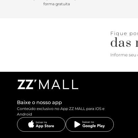
forma gratuita
Fique po
das 
Informe seu 
Baixe o nosso app
Conteúdo exclusivo no App ZZ MALL para iOS e
Android