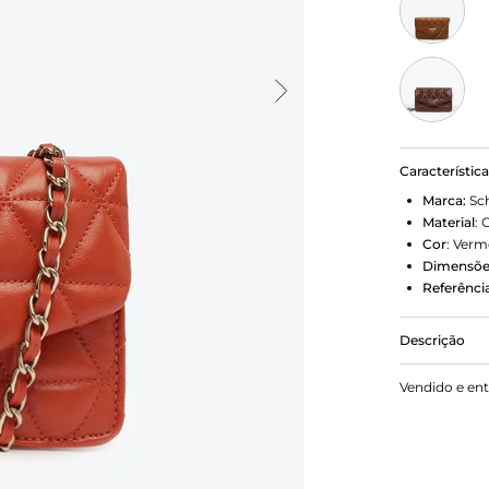
Característic
Marca:
Sc
Material
:
Cor
:
Verm
Dimensõe
Referência
Descrição
Bolsa Schu
Vendido e en