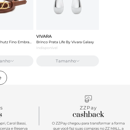
VIVARA
Cinto Marrom Schutz Fino Embrace Couro
Brinco Prata Life By Vivara Galaxy
Indisponível
anho
Tamanho
e
s
ZZPay
s
cashback
ri, Carol Bassi,
O ZZPay chegou para transformar a forma
icenza e Reserva
que você faz suas compras no ZZ MALL, a