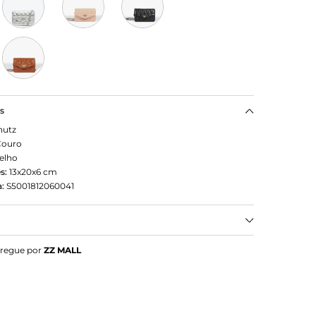
as
hutz
Couro
elho
s:
13x20x6
cm
:
S5001812060041
tz Pequena Tiracolo 944 Matelassê Vermelha
tregue por
ZZ MALL