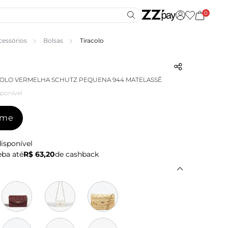
0
cessórios
Bolsas
Tiracolo
COLO VERMELHA SCHUTZ PEQUENA 944 MATELASSÊ
ponível
-me
isponível
ba até
R$ 63,20
de cashback