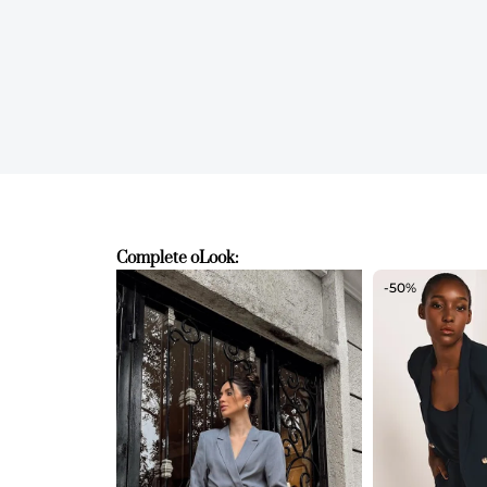
Complete o
Look:
-50%