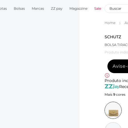
otas
Bolsas
Marcas
ZZ pay
Magazzine
Sale
Home
A
SCHUTZ
BOLSA TIRA
Produto indis
Avise
Produto ind
Rece
Mais
9
cores