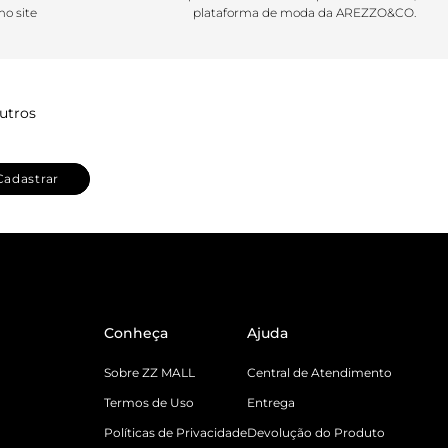
o site
plataforma de moda da AREZZO&CO.
utros
Cadastrar
Conheça
Ajuda
Sobre ZZ MALL
Central de Atendimento
Termos de Uso
Entrega
Políticas de Privacidade
Devolução do Produto