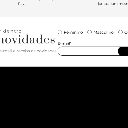
Pay.
juntas num mesm
r dentro
Feminino
Masculino
O
novidades
E-mail*
e-mail e receba as novidades!