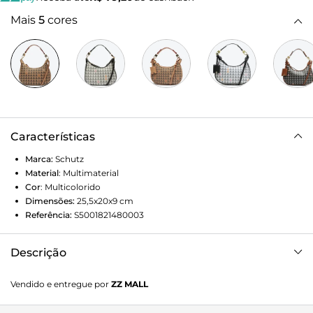
Mais
5
cores
Características
Marca:
Schutz
Material
:
Multimaterial
Cor
:
Multicolorido
Dimensões:
25,5x20x9
cm
Referência:
S5001821480003
Descrição
Trazendo o shape trendy da vez, essa bolsa fica ainda mais
Vendido e entregue por
ZZ MALL
irresistível com nossa icônica estampa Triangle rosa! Com
ótimo espaço para te acompanhar sempre, tem