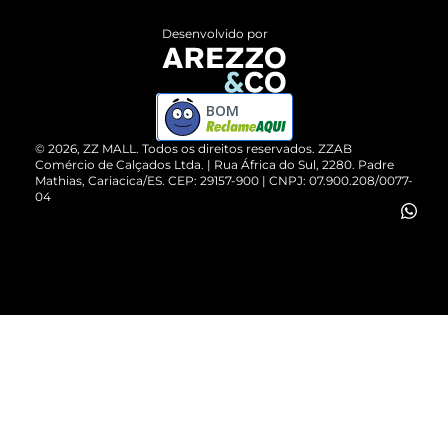
Entrega
ZZ Influ
Desenvolvido por
Devolução do Produto
ZZ MALL é confiável
Compre pelo WhatsApp
ZZPay
BOM
Cartão Presente
©
2026
, ZZ MALL. Todos os direitos reservados.
ZZAB
Comércio de Calçados Ltda. | Rua África do Sul, 2280. Padre
Mathias, Cariacica/ES. CEP: 29157-900 | CNPJ: 07.900.208/0077-
Vendas Corporativas
04