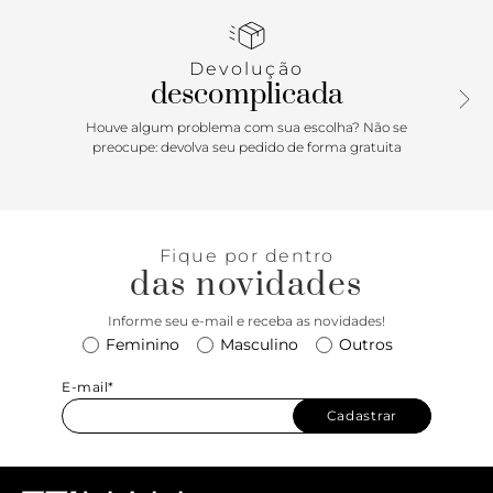
fechamento em zíper e opções de alça de ombro e alça
tiracolo com regulagem, ambas removíveis. Você também
pode personalizar a tag para deixar essa bolsa ainda mais
Devolução
sua cara! Comprimento da alça tiracolo: 50cm | Largura da
descomplicada
alça tiracolo: 1cm; Comprimento da alça de mão: 21cm |
Largura da alça de mão: 1,8cm
Houve algum problema com sua escolha? Não se
preocupe: devolva seu pedido de forma gratuita
Fique por dentro
das novidades
Informe seu e-mail e receba as novidades!
Feminino
Masculino
Outros
E-mail*
Cadastrar