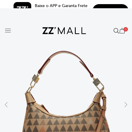
Baixe o APP e Garanta Frete 
BAIXAR
Grátis*
5.0
0