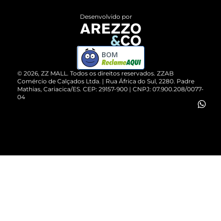
Entrega
ZZ Influ
Desenvolvido por
Devolução do Produto
ZZ MALL é confiável
Compre pelo WhatsApp
ZZPay
BOM
Cartão Presente
©
2026
, ZZ MALL. Todos os direitos reservados.
ZZAB
Comércio de Calçados Ltda. | Rua África do Sul, 2280. Padre
Mathias, Cariacica/ES. CEP: 29157-900 | CNPJ: 07.900.208/0077-
Vendas Corporativas
04