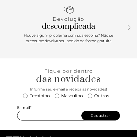
aplicação de rebites metálicos no contorno de toda a parte
superior da capa frontal. Com aplicação de etiqueta
personalizada centralizada na capa frontal, com assinatura
Devolução
exclusiva Anacapri.
descomplicada
Porque Apostar:Bem moderninha, a bolsa tiracolo Anacapri
Houve algum problema com sua escolha? Não se
com os rebites metálicos na capa dão um toque mais
preocupe: devolva seu pedido de forma gratuita
urbano e estiloso para a bolsa que promete ser sua best
friend na temporada! Mood urbano e descolado para todas
as suas produções. Com ela, você está pronta para qualquer
compromisso. o/
Fique por dentro
das novidades
Informe seu e-mail e receba as novidades!
Feminino
Masculino
Outros
E-mail*
Cadastrar