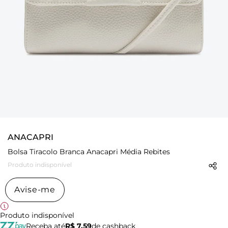
ANACAPRI
Bolsa Tiracolo Branca Anacapri Média Rebites
Produto indisponível
Avise-me
Produto indisponível
Receba até
R$ 7,59
de cashback