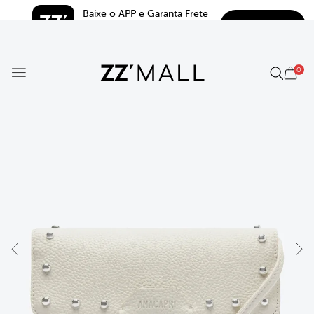
Baixe o APP e Garanta Frete 
BAIXAR
Grátis*
5.0
0