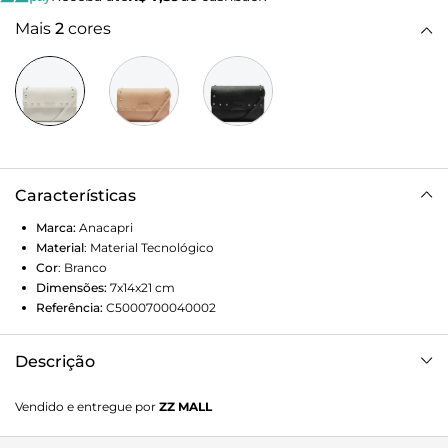
Mais
2
cores
Características
Marca:
Anacapri
Material
:
Material Tecnológico
Cor
:
Branco
Dimensões:
7x14x21
cm
Referência:
C5000700040002
Descrição
Bolsa tiracolo Anacapri branca. No tamanho médio, o
Vendido e entregue por
ZZ MALL
modelo clássico e estruturado com shape retangular traz
alça longa transversal, com fecho em tampo. Detalhe para