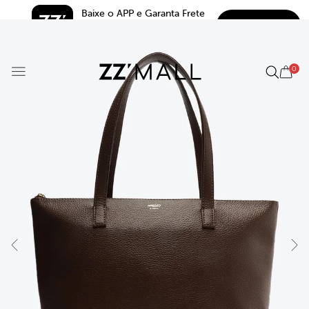
Baixe o APP e Garanta Frete 
BAIXAR
Grátis*
5.0
0