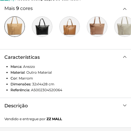
Mais
9
cores
Características
Marca:
Arezzo
Material
:
Outro Material
Cor
:
Marrom
Dimensões:
32x14x28
cm
Referência:
A5002304520064
Descrição
Bolsa shopping grande marrom escura. O modelo tem
Vendido e entregue por
ZZ MALL
formato estruturado e acabamento texturizado. Traz duas
alças de ombro, fecho superior em zíper e puxador.