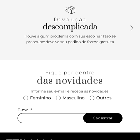
Acompanha bag charm removível em formato envelope,
que funciona também como necessaire e bolsa de mão,
preso à alça por tira e com fecho por encaixe.
Devolução
descomplicada
Houve algum problema com sua escolha? Não se
preocupe: devolva seu pedido de forma gratuita
Fique por dentro
das novidades
Informe seu e-mail e receba as novidades!
Feminino
Masculino
Outros
E-mail*
Cadastrar