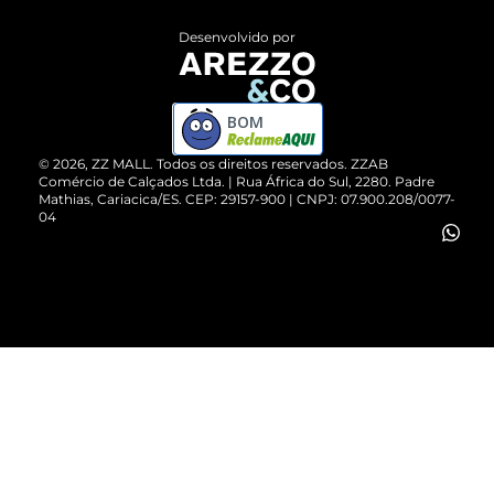
Entrega
ZZ Influ
Desenvolvido por
Devolução do Produto
ZZ MALL é confiável
Compre pelo WhatsApp
ZZPay
BOM
Cartão Presente
©
2026
, ZZ MALL. Todos os direitos reservados.
ZZAB
Comércio de Calçados Ltda. | Rua África do Sul, 2280. Padre
Mathias, Cariacica/ES. CEP: 29157-900 | CNPJ: 07.900.208/0077-
Vendas Corporativas
04