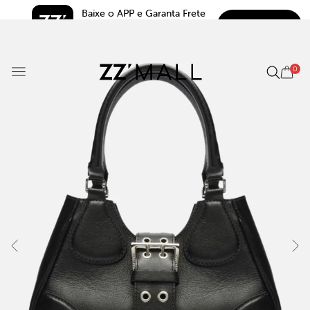
Baixe o APP e Garanta Frete 
BAIXAR
Grátis*
5.0
0