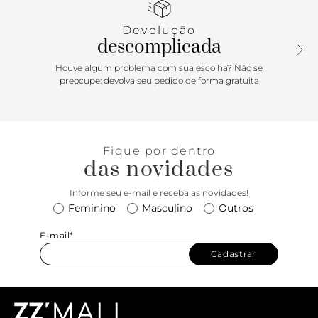
tira com fivela metálica imponente.
Devolução
descomplicada
Houve algum problema com sua escolha? Não se
preocupe: devolva seu pedido de forma gratuita
Fique por dentro
das novidades
Informe seu e-mail e receba as novidades!
Feminino
Masculino
Outros
E-mail*
Cadastrar