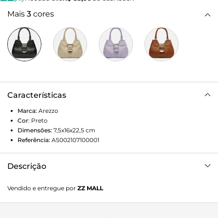
Mais
3
cores
Características
Marca:
Arezzo
Cor
:
Preto
Dimensões:
7,5x16x22,5
cm
Referência:
A5002107100001
Descrição
Bolsa hobo média preta de couro. O modelo tem formato
Vendido e entregue por
ZZ MALL
retangular, laterais arredondadas e detalhes em recortes na
capa frontal. Traz duas alças de mão bombadas e alça
lateral fina regulável. Possui fecho em zíper com puxador e