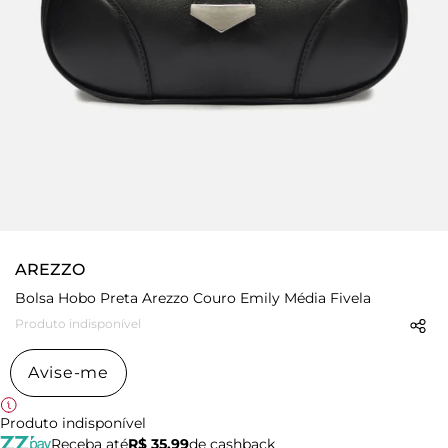
AREZZO
Bolsa Hobo Preta Arezzo Couro Emily Média Fivela
Produto indisponível
Avise-me
Produto indisponível
Receba até
R$ 35,99
de cashback