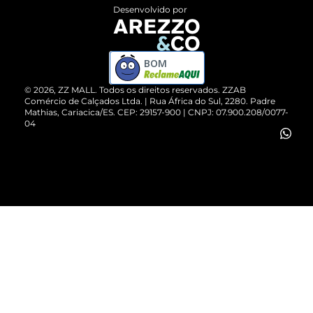
Entrega
ZZ Influ
Desenvolvido por
Devolução do Produto
ZZ MALL é confiável
Compre pelo WhatsApp
ZZPay
BOM
Cartão Presente
©
2026
, ZZ MALL. Todos os direitos reservados.
ZZAB
Comércio de Calçados Ltda. | Rua África do Sul, 2280. Padre
Mathias, Cariacica/ES. CEP: 29157-900 | CNPJ: 07.900.208/0077-
Vendas Corporativas
04