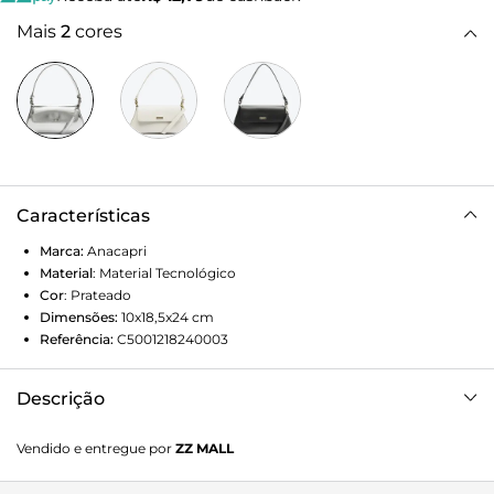
Mais
2
cores
Características
Marca:
Anacapri
Material
:
Material Tecnológico
Cor
:
Prateado
Dimensões:
10x18,5x24
cm
Referência:
C5001218240003
Descrição
Bolsa Tiracolo Pequena Baguete Trendy Specchio Prata. De
Vendido e entregue por
ZZ MALL
shape trendy estruturado com acabamento arredondado
nos cantos, o modelo possui duas alças: uma transversal,