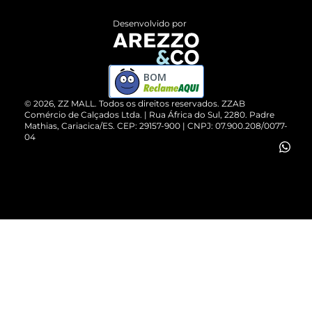
Entrega
ZZ Influ
Desenvolvido por
Devolução do Produto
ZZ MALL é confiável
Compre pelo WhatsApp
ZZPay
BOM
Cartão Presente
©
2026
, ZZ MALL. Todos os direitos reservados.
ZZAB
Comércio de Calçados Ltda. | Rua África do Sul, 2280. Padre
Mathias, Cariacica/ES. CEP: 29157-900 | CNPJ: 07.900.208/0077-
Vendas Corporativas
04