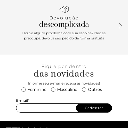
regulável e removível - e outra alça de ombro. Essa bolsa
“dois em um” pode ser usada a tiracolo ou como bolsa
baguete. De material similar a couro com acabamento
Devolução
envernizado e forrada na parte interna, apresenta fecho em
descomplicada
tampo com botão de ímã e contorno delicado em
pesponto na capa. O modelo traz nova assinatura exclusiva
Houve algum problema com sua escolha? Não se
centralizada na capa frontal em placa metálica com
preocupe: devolva seu pedido de forma gratuita
assinatura Anacapri.
Porque Apostar: A bolsa tiracolo estilo “dois em um” -
Tiracolo & Baguete - vem para a temporada de inverno
Fique por dentro
Anacapri cheia de atitude e muita praticidade. Urbana,
das novidades
moderna e prática, com opções de uso transversal, a
tiracolo ou como bolsa baguete. Ela compõe um visual
Informe seu e-mail e receba as novidades!
easy chic nas suas produções. Você escolhe o mood ideal
Feminino
Masculino
Outros
que combina com o look do dia! Vai ser um vício total! o/
E-mail*
Cadastrar