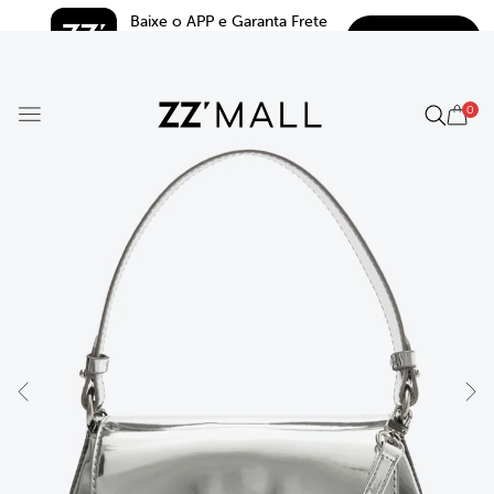
Baixe o APP e Garanta Frete 
BAIXAR
Grátis*
5.0
0