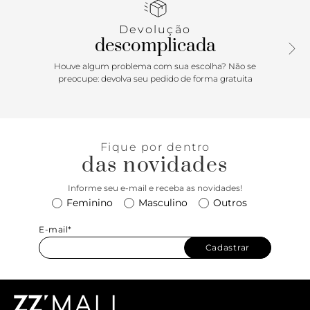
pelas laterais e contorna o calcanhar. Com palmilha bege e
inscrição do nome da marca, exibe todo o peito do pé e
Devolução
calcanhar.
descomplicada
Houve algum problema com sua escolha? Não se
preocupe: devolva seu pedido de forma gratuita
Fique por dentro
das novidades
Informe seu e-mail e receba as novidades!
Feminino
Masculino
Outros
E-mail*
Cadastrar