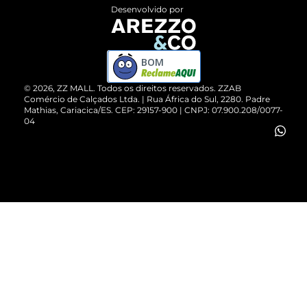
Entrega
ZZ Influ
Desenvolvido por
Devolução do Produto
ZZ MALL é confiável
Compre pelo WhatsApp
ZZPay
BOM
Cartão Presente
©
2026
, ZZ MALL. Todos os direitos reservados.
ZZAB
Comércio de Calçados Ltda. | Rua África do Sul, 2280. Padre
Mathias, Cariacica/ES. CEP: 29157-900 | CNPJ: 07.900.208/0077-
Vendas Corporativas
04