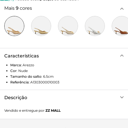
Mais
9
cores
Características
Marca:
Arezzo
Cor
:
Nude
Tamanho do salto
:
6.5cm
Referência:
A1303000010003
Descrição
Scarpin nude em tecido texturizado. O modelo tem salto
Vendido e entregue por
ZZ MALL
médio fino e bico fino. Aberto atrás, possui recorte
arredondado no cabedal e aplicação de bridão metálico
dourado. Traz tira fina conectada ao cabedal que segue