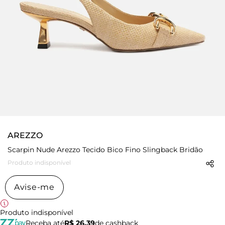
AREZZO
Scarpin Nude Arezzo Tecido Bico Fino Slingback Bridão
Produto indisponível
Avise-me
Produto indisponível
Receba até
R$ 26,39
de cashback