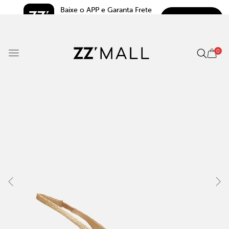
Baixe o APP e Garanta Frete 
BAIXAR
Grátis*
5.0
0