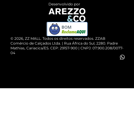
Entrega
ZZ Influ
Desenvolvido por
Devolução do Produto
ZZ MALL é confiável
Compre pelo WhatsApp
ZZPay
BOM
Cartão Presente
©
2026
, ZZ MALL. Todos os direitos reservados.
ZZAB
Comércio de Calçados Ltda. | Rua África do Sul, 2280. Padre
Mathias, Cariacica/ES. CEP: 29157-900 | CNPJ: 07.900.208/0077-
Vendas Corporativas
04