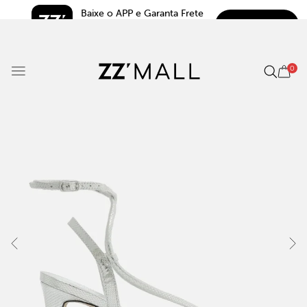
Baixe o APP e Garanta Frete 
BAIXAR
Grátis*
5.0
0