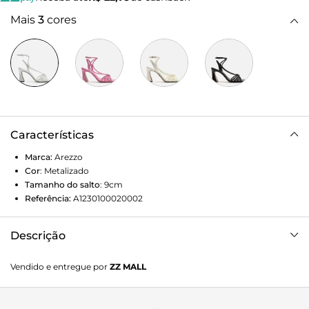
Mais
3
cores
Características
Marca:
Arezzo
Cor
:
Metalizado
Tamanho do salto
:
9cm
Referência:
A1230100020002
Descrição
Sandália prata. O modelo traz tiras finas sobre os dedos,
Vendido e entregue por
ZZ MALL
unidas por enlace central, e no peito do pé, conectadas a
tira no calcanhar, fechando com fivela no tornozelo. Com
bico quadrado e logotipo da Arezzo na palmilha.