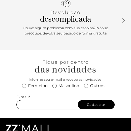
Devolução
descomplicada
Houve algum problema com sua escolha? Não se
preocupe: devolva seu pedido de forma gratuita
Fique por dentro
das novidades
Informe seu e-mail e receba as novidades!
Feminino
Masculino
Outros
E-mail*
Cadastrar