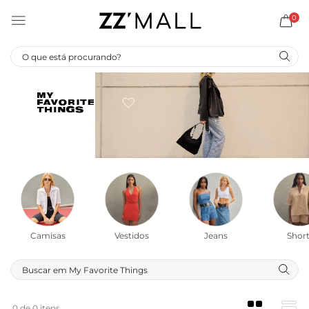
0
Camisas
Vestidos
Jeans
Short
0 de 0 itens