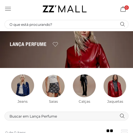
0
Jeans
Saias
Calças
Jaquetas
0 de 0 itens