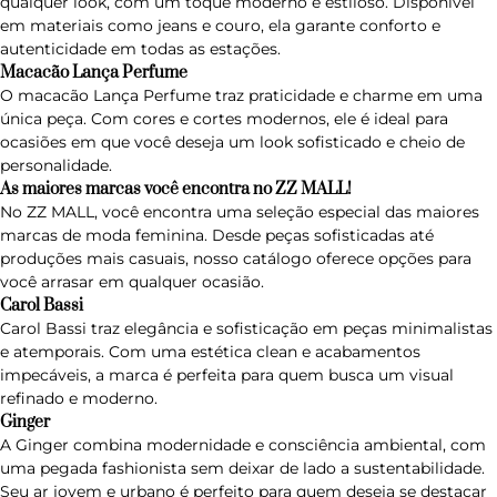
qualquer look, com um toque moderno e estiloso. Disponível
em materiais como jeans e couro, ela garante conforto e
autenticidade em todas as estações.
Macacão Lança Perfume
O
macacão Lança Perfume
traz praticidade e charme em uma
única peça. Com cores e cortes modernos, ele é ideal para
ocasiões em que você deseja um look sofisticado e cheio de
personalidade.
As maiores marcas você encontra no ZZ MALL!
No ZZ MALL, você encontra uma seleção especial das maiores
marcas de moda feminina. Desde peças sofisticadas até
produções mais casuais, nosso catálogo oferece opções para
você arrasar em qualquer ocasião.
Carol Bassi
Carol Bassi
traz elegância e sofisticação em peças minimalistas
e atemporais. Com uma estética clean e acabamentos
impecáveis, a marca é perfeita para quem busca um visual
refinado e moderno.
Ginger
A
Ginger
combina modernidade e consciência ambiental, com
uma pegada fashionista sem deixar de lado a sustentabilidade.
Seu ar jovem e urbano é perfeito para quem deseja se destacar