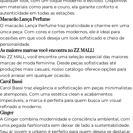
qualquer look, com um toque moderno e estiloso. Disponível
em materiais como jeans e couro, ela garante conforto e
autenticidade em todas as estações.
Macacão Lança Perfume
O
macacão Lança Perfume
traz praticidade e charme em uma
única peça. Com cores e cortes modernos, ele é ideal para
ocasiões em que você deseja um look sofisticado e cheio de
personalidade.
As maiores marcas você encontra no ZZ MALL!
No ZZ MALL, você encontra uma seleção especial das maiores
marcas de moda feminina. Desde peças sofisticadas até
produções mais casuais, nosso catálogo oferece opções para
você arrasar em qualquer ocasião.
Carol Bassi
Carol Bassi
traz elegância e sofisticação em peças minimalistas
e atemporais. Com uma estética clean e acabamentos
impecáveis, a marca é perfeita para quem busca um visual
refinado e moderno.
Ginger
A
Ginger
combina modernidade e consciência ambiental, com
uma pegada fashionista sem deixar de lado a sustentabilidade.
Seu ar jovem e urbano é perfeito para quem deseja se destacar