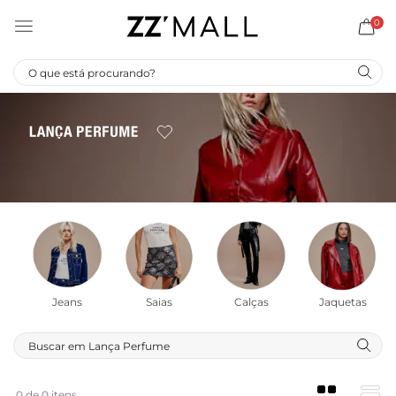
0
Jeans
Saias
Calças
Jaquetas
0 de 0 itens