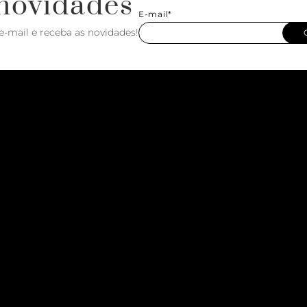
novidades
E-mail*
e-mail e receba as novidades!