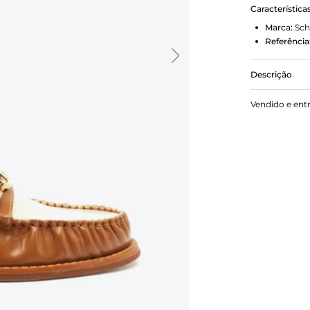
Característica
Marca:
Sch
Referência
Descrição
A estética 
Vendido e ent
um toque tr
de cores su
aparente, 
sofisticada 
personalida