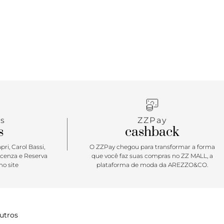
s
ZZPay
s
cashback
ri, Carol Bassi,
O ZZPay chegou para transformar a forma
icenza e Reserva
que você faz suas compras no ZZ MALL, a
o site
plataforma de moda da AREZZO&CO.
utros