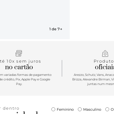
1 de 7
té 10x sem juros
Produto
no cartão
oficiai
m variadas formas de pagamento:
Arezzo, Schutz, Vans, Anacap
e crédito, Pix, Apple Pay e Google
Brizza, Alexandre Birman, V
Pay.
juntas num mesm
r dentro
Feminino
Masculino
O