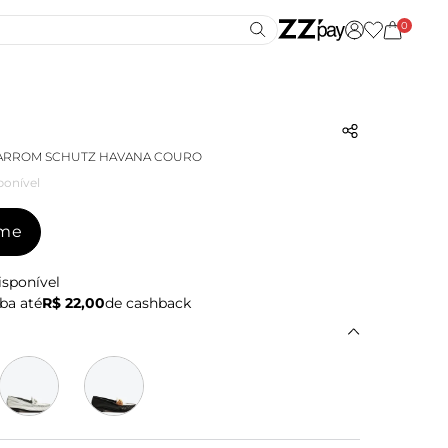
0
ARROM SCHUTZ HAVANA COURO
ponível
-me
isponível
ba até
R$ 22,00
de cashback