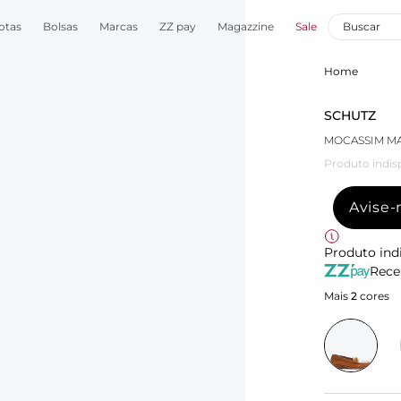
otas
Bolsas
Marcas
ZZ pay
Magazzine
Sale
Home
SCHUTZ
MOCASSIM M
Produto indis
Avise
Produto ind
Rece
Mais
2
cores