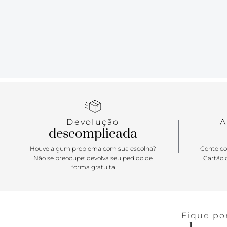
Devolução
A
descomplicada
Houve algum problema com sua escolha?
Conte co
Não se preocupe: devolva seu pedido de
Cartão d
forma gratuita
Fique po