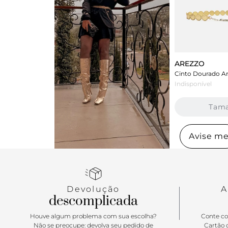
AREZZO
Indisponível
Tam
Avise m
Devolução
A
descomplicada
Houve algum problema com sua escolha?
Conte co
Não se preocupe: devolva seu pedido de
Cartão d