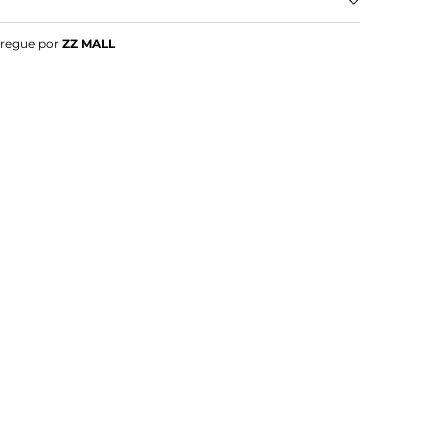
izada Cano curto
tregue por
ZZ MALL