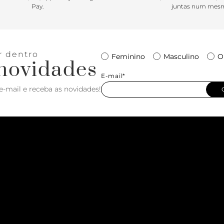
Pay.
juntas num mesm
r dentro
Feminino
Masculino
O
novidades
E-mail*
e-mail e receba as novidades!