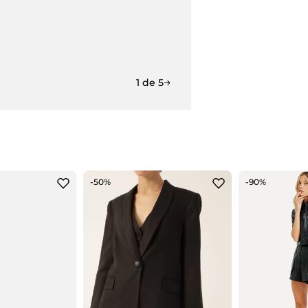
1 de 5
-50%
-90%