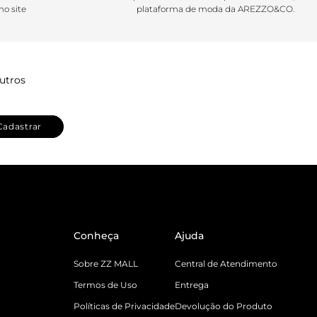
o site
plataforma de moda da AREZZO&CO.
utros
Cadastrar
Conheça
Ajuda
Sobre ZZ MALL
Central de Atendimento
Termos de Uso
Entrega
Políticas de Privacidade
Devolução do Produto