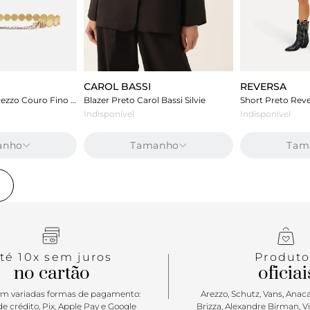
CAROL BASSI
REVERSA
Cinto Dourado Arezzo Couro Fino Esferas
Blazer Preto Carol Bassi Silvie
Short Preto Reve
Indisponível
Indisponível
anho
Tamanho
Tam
e
té 10x sem juros
Produto
no cartão
oficiai
m variadas formas de pagamento:
Arezzo, Schutz, Vans, Anacap
e crédito, Pix, Apple Pay e Google
Brizza, Alexandre Birman, V