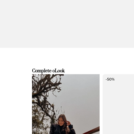
Complete o
Look
-50%