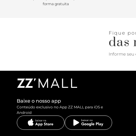
forma gratuita
Fique po
das 
Informe seu 
Baixe o nosso app
Conteúdo exclusivo no App ZZ MALL para iOS e
Android