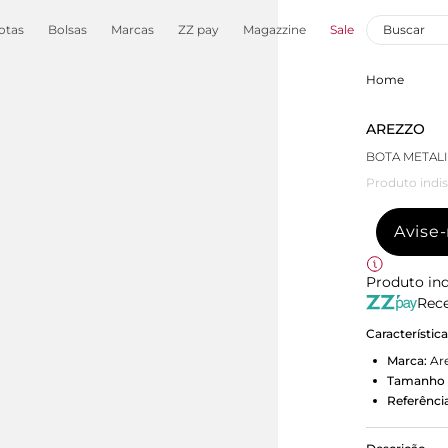
otas
Bolsas
Marcas
ZZ pay
Magazzine
Sale
Home
AREZZO
BOTA METAL
Produto indis
Avise
Produto ind
Rece
Característic
Marca:
Ar
Tamanho 
Referência