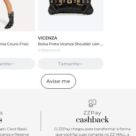
VICENZA
rsa Couro Friso
Bolsa Preta Vicenza Shoulder Lien Média
Indisponível
anho
Tamanho
Avise me
s
ZZPay
s
cashback
ri, Carol Bassi,
O ZZPay chegou para transformar a forma
icenza e Reserva
que você faz suas compras no ZZ MALL, a