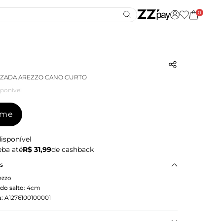
0
IZADA AREZZO CANO CURTO
ponível
-me
isponível
ba até
R$ 31,99
de cashback
as
ezzo
do salto
:
4cm
:
A1276100100001