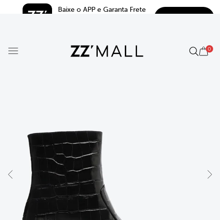
Baixe o APP e Garanta Frete 
BAIXAR
Grátis*
5.0
0