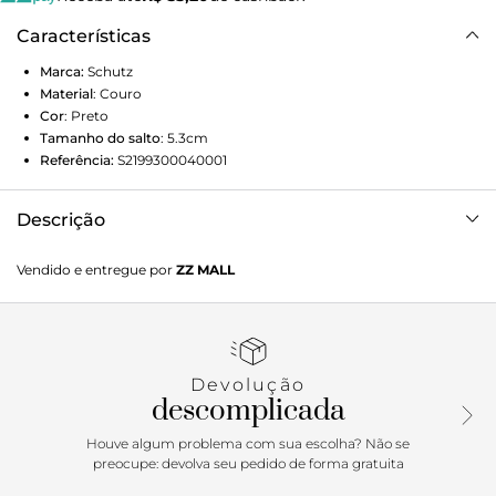
Características
Marca:
Schutz
Material
:
Couro
Cor
:
Preto
Tamanho do salto
:
5.3cm
Referência:
S2199300040001
Descrição
Invista na bota que vai te levar do dia para a noite com
Vendido e entregue por
ZZ MALL
estilo e atitude! Trazendo textura croco, detalhes
metalizados, bico fino e salto kitten heel, ela é a
combinação perfeita para um look trendy e cheio de
personalidade.
Devolução
descomplicada
Houve algum problema com sua escolha? Não se
preocupe: devolva seu pedido de forma gratuita