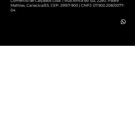
Comércio de Calçados Ltda. | Rua África do Sul, 2280. Padre
Mathias, Cariacica/ES. CEP: 29157-900 | CNPJ: 07.900.208/0077-
Vendas Corporativas
04