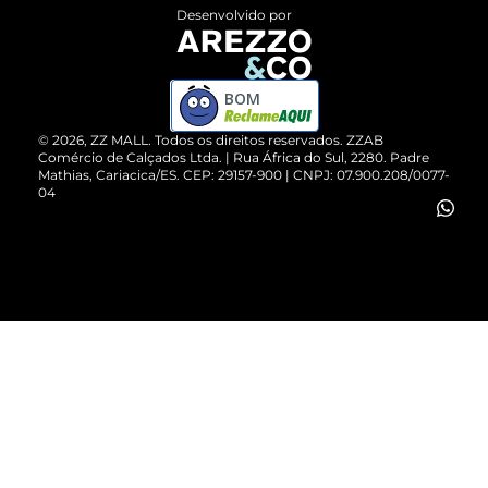
Entrega
ZZ Influ
Desenvolvido por
Devolução do Produto
ZZ MALL é confiável
Compre pelo WhatsApp
ZZPay
BOM
Cartão Presente
©
2026
, ZZ MALL. Todos os direitos reservados.
ZZAB
Comércio de Calçados Ltda. | Rua África do Sul, 2280. Padre
Mathias, Cariacica/ES. CEP: 29157-900 | CNPJ: 07.900.208/0077-
Vendas Corporativas
04