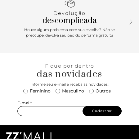
zíper e puxador. Com inscrição do nome da marca na capa.
Devolução
descomplicada
Houve algum problema com sua escolha? Não se
preocupe: devolva seu pedido de forma gratuita
Fique por dentro
das novidades
Informe seu e-mail e receba as novidades!
Feminino
Masculino
Outros
E-mail*
Cadastrar