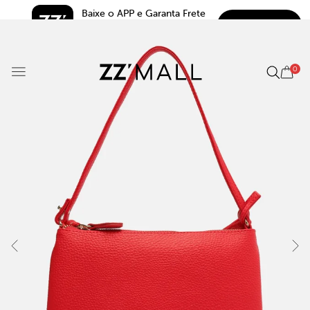
Baixe o APP e Garanta Frete 
BAIXAR
Grátis*
5.0
0