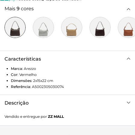
Mais
9
cores
Características
Marca:
Arezzo
Cor
:
Vermelho
Dimensões:
2x15x22
cm
Referência:
A5002305030074
Descrição
Bolsa tiracolo pequena vermelha. O modelo tem formato
Vendido e entregue por
ZZ MALL
retangular, laterais arredondadas e acabamento
texturizado. Traz alça lateral e alça curta de ombro, ambas
em tiras finas, reguláveis e removíveis. Possui fecho em