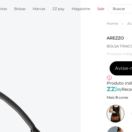
otas
Bolsas
Marcas
ZZ pay
Magazzine
Sale
Home
Ac
AREZZO
BOLSA TIRAC
Produto indis
Avise
Produto ind
Rece
Mais
9
cores