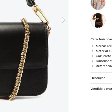
Característica
Marca:
Are
Material
:
C
Cor
:
Preto
Dimensões
Referência
Descrição
Bolsa tirac
Vendido e ent
estruturado 
laterais arr
fina e remo
imponentes.
além de tal