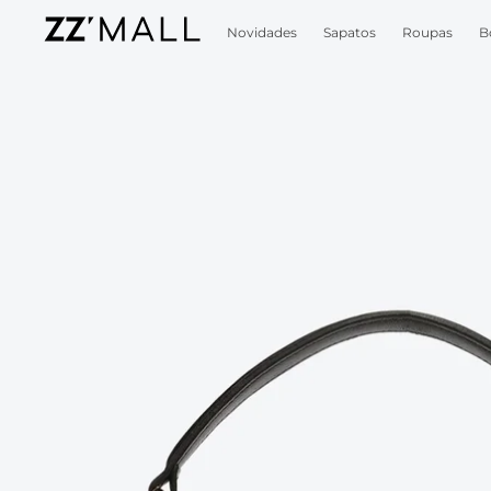
Novidades
Sapatos
Roupas
B