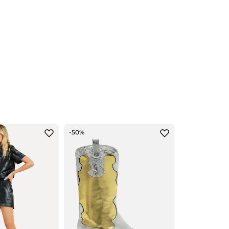
 geométrico. Apresenta forro e bolso interno. <
-50%