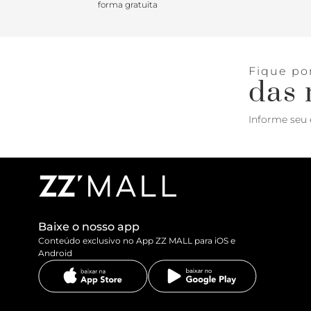
forma gratuita
Fique po
das 
Informe seu 
Baixe o nosso app
Conteúdo exclusivo no App ZZ MALL para iOS e
Android