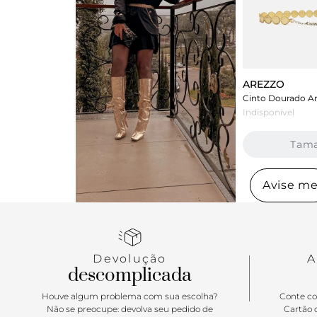
AREZZO
Indisponível
Tam
Avise m
Devolução
A
descomplicada
Houve algum problema com sua escolha?
Conte co
Não se preocupe: devolva seu pedido de
Cartão d