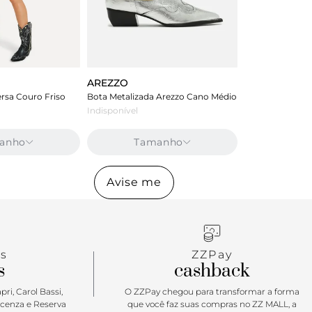
AREZZO
rsa Couro Friso
Bota Metalizada Arezzo Cano Médio
Indisponível
anho
Tamanho
Avise me
s
ZZPay
s
cashback
ri, Carol Bassi,
O ZZPay chegou para transformar a forma
icenza e Reserva
que você faz suas compras no ZZ MALL, a