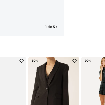
formato de A
1 de 5
-50%
-90%