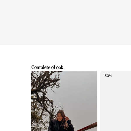
Complete o
Look
-50%