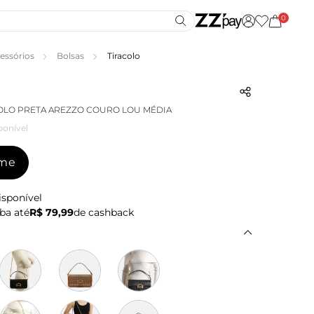
0
essórios
Bolsas
Tiracolo
OLO PRETA AREZZO COURO LOU MÉDIA
ponível
-me
isponível
ba até
R$ 79,99
de cashback