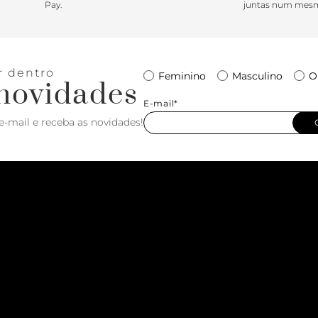
Pay.
juntas num mesm
r dentro
Feminino
Masculino
O
novidades
E-mail*
e-mail e receba as novidades!