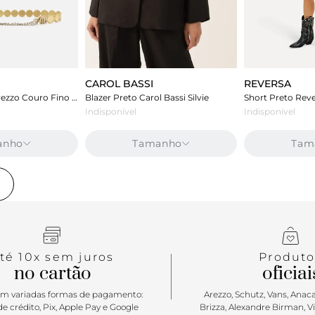
CAROL BASSI
REVERSA
Cinto Dourado Arezzo Couro Fino Esferas
Blazer Preto Carol Bassi Silvie
Short Preto Reve
Indisponível
Indisponível
anho
Tamanho
Tam
e
té 10x sem juros
Produto
no cartão
oficiai
m variadas formas de pagamento:
Arezzo, Schutz, Vans, Anacap
e crédito, Pix, Apple Pay e Google
Brizza, Alexandre Birman, V