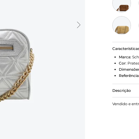
Característica
Marca:
Sch
Cor
:
Prate
Dimensões
Referência
Descrição
Adicione ain
Vendido e ent
essa bolsa t
especiais, c
tiracolo de 
cm | Largura