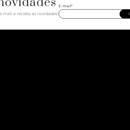
novidades
E-mail*
e-mail e receba as novidades!