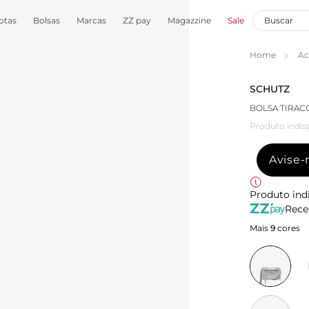
otas
Bolsas
Marcas
ZZ pay
Magazzine
Sale
Home
Ac
SCHUTZ
BOLSA TIRAC
Produto indis
Avise
Produto ind
Rece
Mais
9
cores