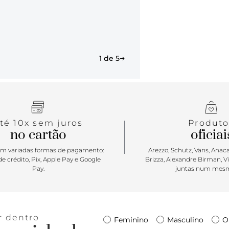
1 de 5
té 10x sem juros
Produto
no cartão
oficiai
m variadas formas de pagamento:
Arezzo, Schutz, Vans, Anacap
e crédito, Pix, Apple Pay e Google
Brizza, Alexandre Birman, V
Pay.
juntas num mesm
r dentro
Feminino
Masculino
O