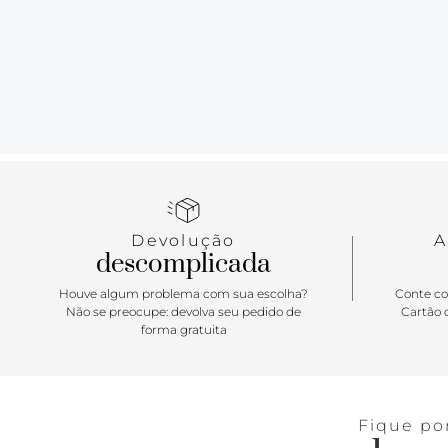
Devolução
A
descomplicada
Houve algum problema com sua escolha?
Conte co
Não se preocupe: devolva seu pedido de
Cartão d
forma gratuita
Fique po