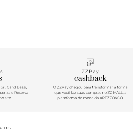
s
ZZPay
s
cashback
ri, Carol Bassi,
O ZZPay chegou para transformar a forma
icenza e Reserva
que você faz suas compras no ZZ MALL, a
o site
plataforma de moda da AREZZO&CO.
utros