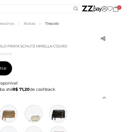
0
essórios
Bolsas
Tiracolo
OLO PRATA SCHUTZ MIRELLA COURO
ponível
-me
isponível
ba até
R$ 71,20
de cashback