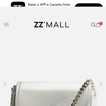
Baixe o APP e Garanta Frete 
BAIXAR
Grátis*
5.0
0