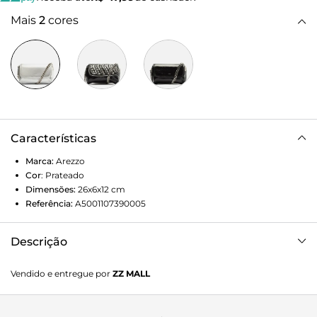
Mais
2
cores
Características
Marca:
Arezzo
Cor
:
Prateado
Dimensões:
26x6x12
cm
Referência:
A5001107390005
Descrição
Bolsa feminina tiracolo pequena prata de couro. O
Vendido e entregue por
ZZ MALL
acessório tem formato retangular, laterais arredondadas e
acabamento brilhante. Traz alça lateral fina em tira e
corrente metálica, fecho em zíper interno e tampo frontal.