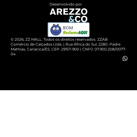
Entrega
ZZ Influ
Desenvolvido por
Devolução do Produto
ZZ MALL é confiável
Compre pelo WhatsApp
ZZPay
BOM
Cartão Presente
©
2026
, ZZ MALL. Todos os direitos reservados.
ZZAB
Comércio de Calçados Ltda. | Rua África do Sul, 2280. Padre
Mathias, Cariacica/ES. CEP: 29157-900 | CNPJ: 07.900.208/0077-
Vendas Corporativas
04