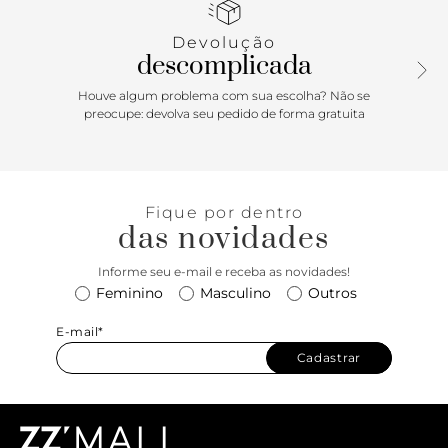
Com inscrição metálica do nome da marca na capa.
Devolução
descomplicada
Houve algum problema com sua escolha? Não se
preocupe: devolva seu pedido de forma gratuita
Fique por dentro
das novidades
Informe seu e-mail e receba as novidades!
Feminino
Masculino
Outros
E-mail*
Cadastrar