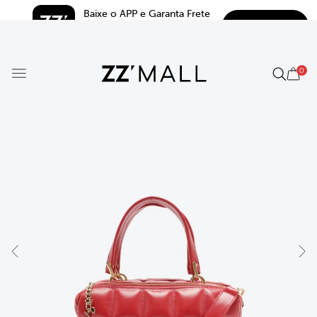
Baixe o APP e Garanta Frete 
BAIXAR
Grátis*
5.0
0