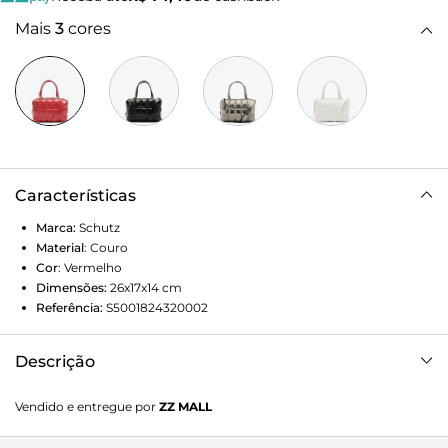
Mais
3
cores
Características
Marca:
Schutz
Material
:
Couro
Cor
:
Vermelho
Dimensões:
26x17x14
cm
Referência:
S5001824320002
Descrição
Trazendo o shape trendy da bowling bag, essa bolsa
Vendido e entregue por
ZZ MALL
vermelha se destaca pelo elegante couro matelassê, ainda
mais incrível com a cor vibrante! Com amplo espaço