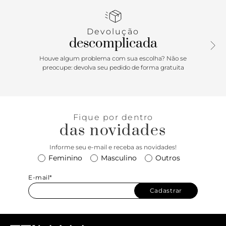
interno, esse modelo conta ainda com opção da alça de
mão e alça tiracolo em couro - mais larga, proporciona
mais conforto ao carregar. O detalhe do fechamento de
Devolução
zíper com puxador "sign" metalizado com assinatura
descomplicada
Schutz deixa essa bolsa ainda mais especial. Uma aposta
prática, sofisticada e estilosa para o dia a dia!
Houve algum problema com sua escolha? Não se
preocupe: devolva seu pedido de forma gratuita
Fique por dentro
das novidades
Informe seu e-mail e receba as novidades!
Feminino
Masculino
Outros
E-mail*
Cadastrar