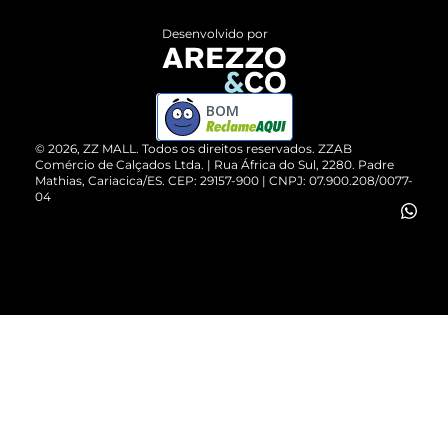
Entrega
ZZ Influ
Desenvolvido por
Devolução do Produto
ZZ MALL é confiável
Compre pelo WhatsApp
ZZPay
BOM
Cartão Presente
©
2026
, ZZ MALL. Todos os direitos reservados.
ZZAB
Comércio de Calçados Ltda. | Rua África do Sul, 2280. Padre
Mathias, Cariacica/ES. CEP: 29157-900 | CNPJ: 07.900.208/0077-
Vendas Corporativas
04