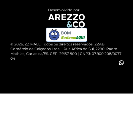
Entrega
ZZ Influ
Desenvolvido por
Devolução do Produto
ZZ MALL é confiável
Compre pelo WhatsApp
ZZPay
BOM
Cartão Presente
©
2026
, ZZ MALL. Todos os direitos reservados.
ZZAB
Comércio de Calçados Ltda. | Rua África do Sul, 2280. Padre
Mathias, Cariacica/ES. CEP: 29157-900 | CNPJ: 07.900.208/0077-
Vendas Corporativas
04