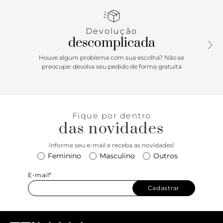
aplicação de tachas douradas deixam essa bolsa bege ainda
mais cool. Prática, tem ótimo espaço para levar seus itens
essenciais, fechamento de zíper e opção de alça de mão e
Devolução
alça tiracolo removível. Aposte! Comprimento da alça de
descomplicada
couro: 55 cm | Largura da alça de couro: 1,5 cm;
Comprimento da alça corrente: 16 cm | Largura da alça de
Houve algum problema com sua escolha? Não se
corrente: 2 cm.
preocupe: devolva seu pedido de forma gratuita
Fique por dentro
das novidades
Informe seu e-mail e receba as novidades!
Feminino
Masculino
Outros
E-mail*
Cadastrar