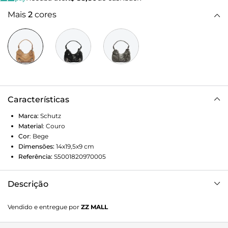
Mais
2
cores
Características
Marca:
Schutz
Material
:
Couro
Cor
:
Bege
Dimensões:
14x19,5x9
cm
Referência:
S5001820970005
Descrição
Com zíperes frontais utilitários arrematados pelo
Vendido e entregue por
ZZ MALL
glamouroso triangle metalizado, essa versão da bolsa Suri
é simplesmente irresistível! O shape arredondado e