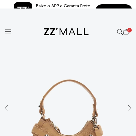
Baixe o APP e Garanta Frete 
BAIXAR
Grátis*
5.0
0