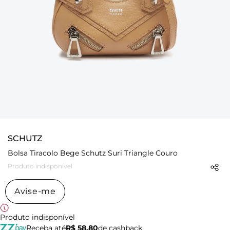
SCHUTZ
Bolsa Tiracolo Bege Schutz Suri Triangle Couro
Produto indisponível
Avise-me
Produto indisponível
Receba até
R$ 58,80
de cashback