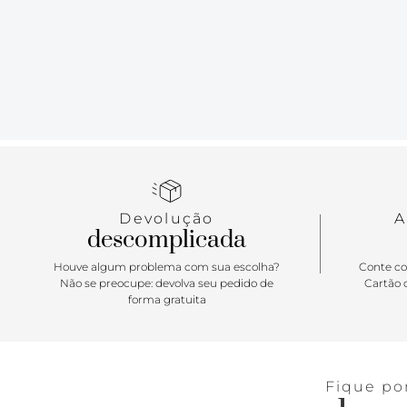
Devolução
A
descomplicada
Houve algum problema com sua escolha?
Conte co
Não se preocupe: devolva seu pedido de
Cartão d
forma gratuita
Fique po