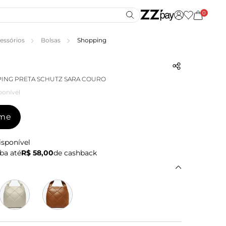
0
essórios
Bolsas
Shopping
ING PRETA SCHUTZ SARA COURO
ponível
-me
isponível
ba até
R$ 58,00
de cashback