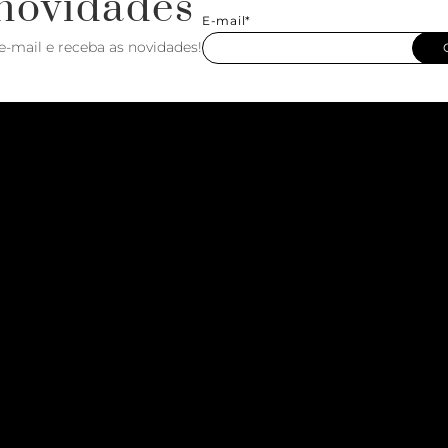
novidades
E-mail*
e-mail e receba as novidades!