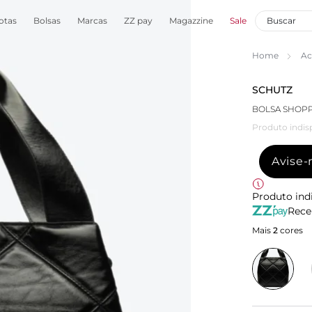
otas
Bolsas
Marcas
ZZ pay
Magazzine
Sale
Home
Ac
SCHUTZ
BOLSA SHOPP
Produto indis
Avise
Produto ind
Rece
Mais
2
cores