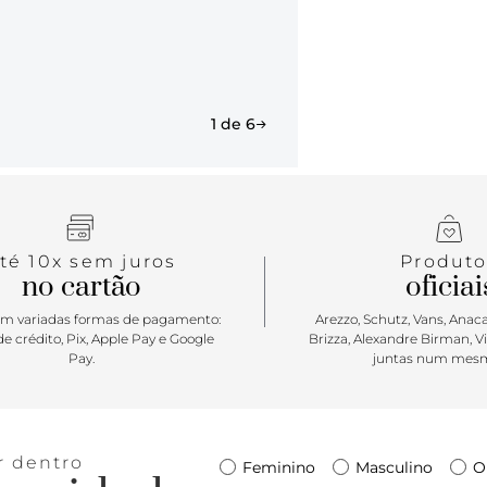
1 de 6
té 10x sem juros
Produto
no cartão
oficiai
m variadas formas de pagamento:
Arezzo, Schutz, Vans, Anacap
e crédito, Pix, Apple Pay e Google
Brizza, Alexandre Birman, V
Pay.
juntas num mesm
r dentro
Feminino
Masculino
O