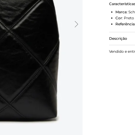
Característica
Marca:
Sch
Cor
:
Preto
Referência
Descrição
Com um desi
Vendido e ent
se destaca 
essa bolsa 
zíper e bols
esse modelo 
Comprimento 
2 cm.