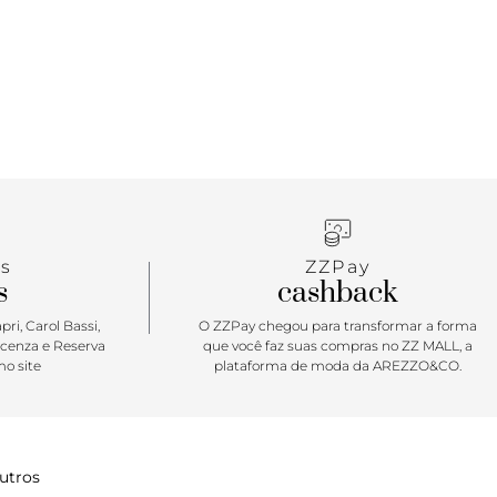
s
ZZPay
s
cashback
ri, Carol Bassi,
O ZZPay chegou para transformar a forma
icenza e Reserva
que você faz suas compras no ZZ MALL, a
o site
plataforma de moda da AREZZO&CO.
utros