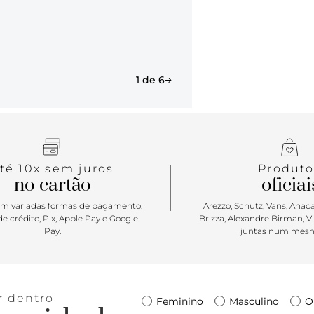
1 de 6
té 10x sem juros
Produto
no cartão
oficiai
m variadas formas de pagamento:
Arezzo, Schutz, Vans, Anacap
e crédito, Pix, Apple Pay e Google
Brizza, Alexandre Birman, V
Pay.
juntas num mesm
r dentro
Feminino
Masculino
O