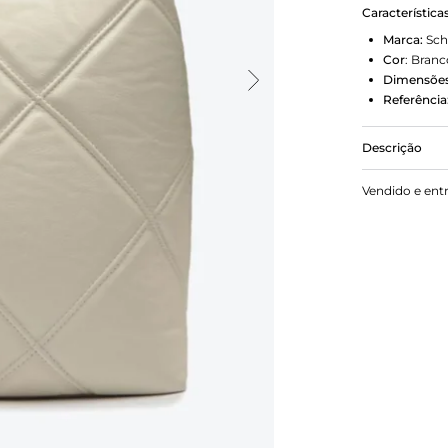
Característica
Marca:
Sch
Cor
:
Branc
Dimensões
Referência
Descrição
Com um desi
Vendido e ent
se destaca 
essa bolsa 
zíper e bols
esse modelo 
Comprimento 
2 cm.