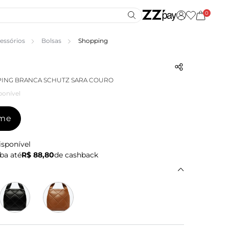
0
essórios
Bolsas
Shopping
PING BRANCA SCHUTZ SARA COURO
ponível
-me
isponível
ba até
R$ 88,80
de cashback