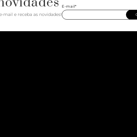
novidades
E-mail*
e-mail e receba as novidades!