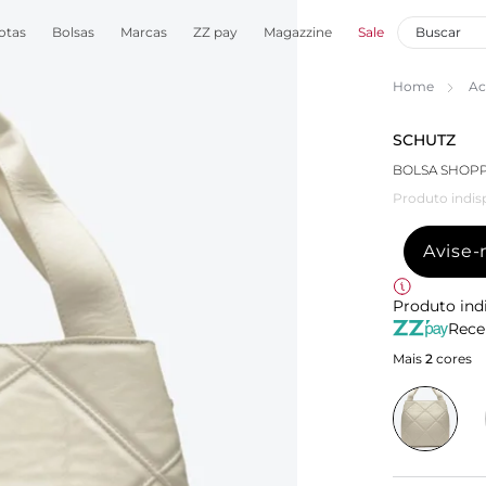
otas
Bolsas
Marcas
ZZ pay
Magazzine
Sale
Home
Ac
SCHUTZ
BOLSA SHOP
Produto indis
Avise
Produto ind
Rece
Mais
2
cores