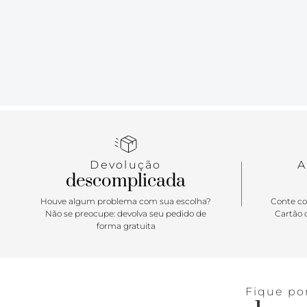
Devolução
A
descomplicada
Houve algum problema com sua escolha?
Conte co
Não se preocupe: devolva seu pedido de
Cartão d
forma gratuita
Fique po