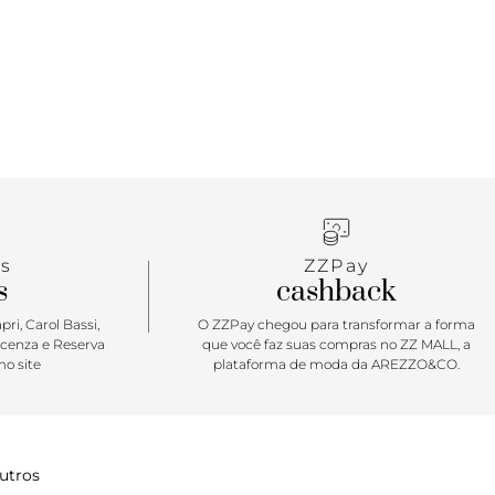
s
ZZPay
s
cashback
ri, Carol Bassi,
O ZZPay chegou para transformar a forma
icenza e Reserva
que você faz suas compras no ZZ MALL, a
o site
plataforma de moda da AREZZO&CO.
utros