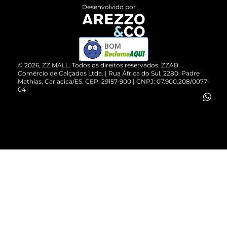
Entrega
ZZ Influ
Desenvolvido por
Devolução do Produto
ZZ MALL é confiável
Compre pelo WhatsApp
ZZPay
BOM
Cartão Presente
©
2026
, ZZ MALL. Todos os direitos reservados.
ZZAB
Comércio de Calçados Ltda. | Rua África do Sul, 2280. Padre
Mathias, Cariacica/ES. CEP: 29157-900 | CNPJ: 07.900.208/0077-
Vendas Corporativas
04