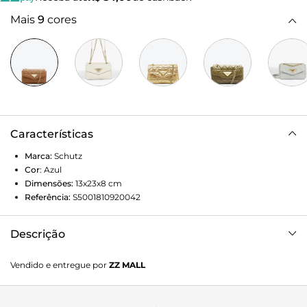
Mais
9
cores
Características
Marca:
Schutz
Cor
:
Azul
Dimensões:
13x23x8
cm
Referência:
S5001810920042
Descrição
Desses clássicos que nunca perdem o fôlego, a tiracolo
Vendido e entregue por
ZZ MALL
com construção em matelassê e alça de corrente fica ainda
mais irresistível com o luxuoso triângulo metalizado em
seu fecho! Elegante e sexy, esse modelo atemporal é a