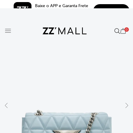
Baixe o APP e Garanta Frete 
BAIXAR
Grátis*
5.0
0