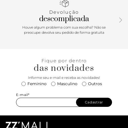
aposta perfeita para acompanhar do jeans + t-shirt ao
vestido vaporoso para a noite - um verdadeiro curinga para
Devolução
todas as estações! Dimensões (LAC): 8x13x23
descomplicada
Houve algum problema com sua escolha? Não se
preocupe: devolva seu pedido de forma gratuita
Fique por dentro
das novidades
Informe seu e-mail e receba as novidades!
Feminino
Masculino
Outros
E-mail*
Cadastrar