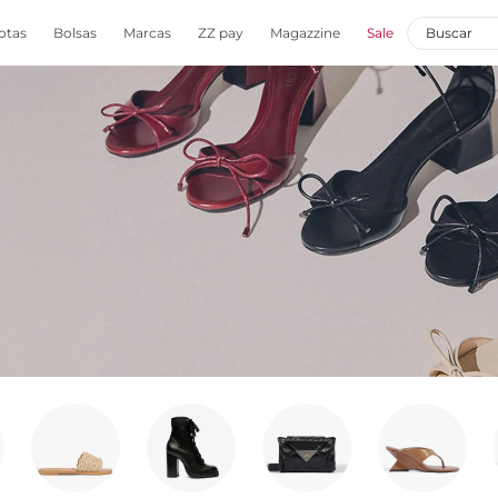
otas
Bolsas
Marcas
ZZ pay
Magazzine
Sale