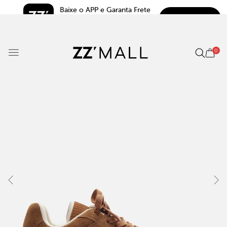
Baixe o APP e Garanta Frete 
BAIXAR
Grátis*
5.0
0