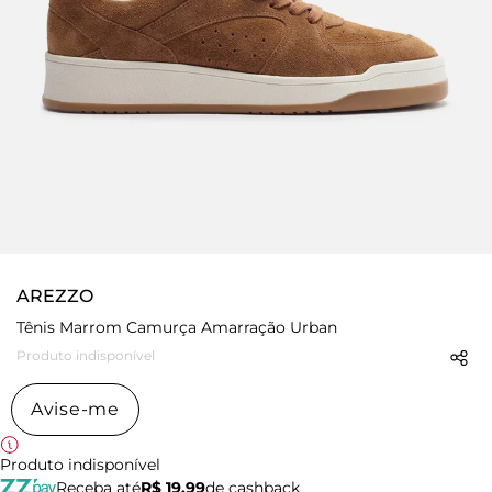
AREZZO
Tênis Marrom Camurça Amarração Urban
Produto indisponível
Avise-me
Produto indisponível
Receba até
R$ 19,99
de cashback