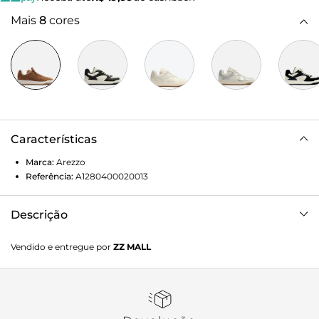
Mais
8
cores
Características
Marca:
Arezzo
Referência:
A1280400020013
Descrição
Tênis marrom em camurça. O tênis de amarração tem
Vendido e entregue por
ZZ MALL
solado baixo emborrachado branco com base marrom. Traz
cabedal com recortes e aplicações e perfuros nas laterais e
biqueira. Com formato arredondado na ponta, tem fecho
em cadarços marrons e língua canelada.