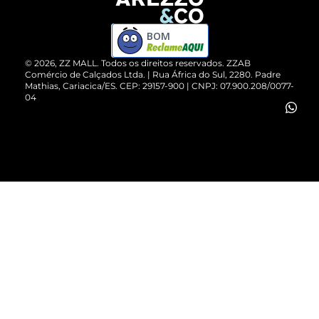
Devolução do Produto
ZZ MALL é confiável
Compre pelo WhatsApp
ZZPay
BOM
Cartão Presente
©
2026
, ZZ MALL. Todos os direitos reservados.
ZZAB
Comércio de Calçados Ltda. | Rua África do Sul, 2280. Padre
Mathias, Cariacica/ES. CEP: 29157-900 | CNPJ: 07.900.208/0077-
Vendas Corporativas
04