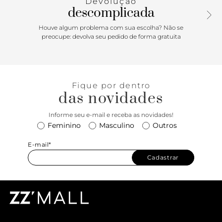
Devolução
descomplicada
Houve algum problema com sua escolha? Não se
preocupe: devolva seu pedido de forma gratuita
Fique por dentro
das novidades
Informe seu e-mail e receba as novidades!
Feminino
Masculino
Outros
E-mail*
Cadastrar