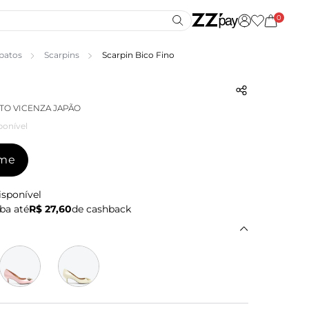
0
patos
Scarpins
Scarpin Bico Fino
TO VICENZA JAPÃO
ponível
-me
isponível
ba até
R$ 27,60
de cashback