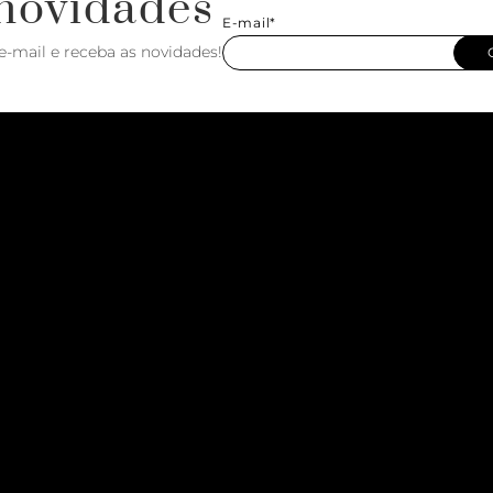
novidades
E-mail*
e-mail e receba as novidades!