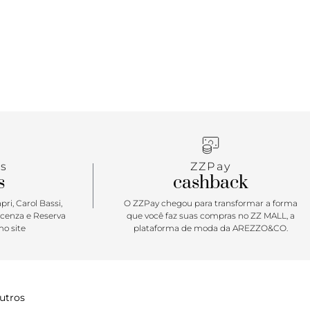
s
ZZPay
s
cashback
ri, Carol Bassi,
O ZZPay chegou para transformar a forma
icenza e Reserva
que você faz suas compras no ZZ MALL, a
o site
plataforma de moda da AREZZO&CO.
utros