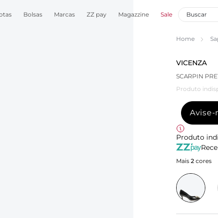
otas
Bolsas
Marcas
ZZ pay
Magazzine
Sale
Home
Sa
VICENZA
SCARPIN PRE
Produto indis
Avise
Produto ind
Rece
Mais
2
cores