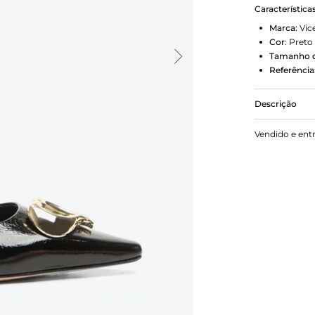
Característica
Marca:
Vic
Cor
:
Preto
Tamanho d
Referência
Descrição
Scarpin em c
Vendido e ent
com metal 
e delicadeza