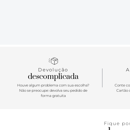
Devolução
A
descomplicada
Houve algum problema com sua escolha?
Conte co
Não se preocupe: devolva seu pedido de
Cartão d
forma gratuita
Fique po