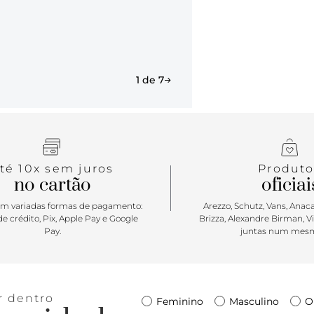
1 de 7
té 10x sem juros
Produto
no cartão
oficiai
m variadas formas de pagamento:
Arezzo, Schutz, Vans, Anacap
e crédito, Pix, Apple Pay e Google
Brizza, Alexandre Birman, V
Pay.
juntas num mesm
r dentro
Feminino
Masculino
O