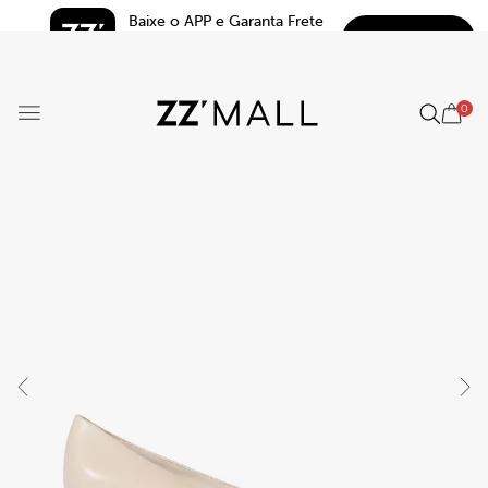
Baixe o APP e Garanta Frete 
BAIXAR
Grátis*
5.0
0