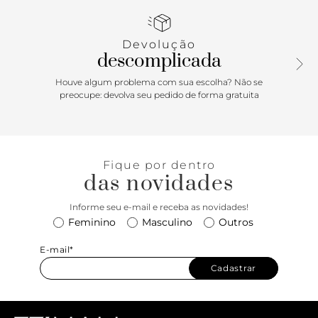
mais formais quanto casuais com um toque de classe.
Devolução
descomplicada
Houve algum problema com sua escolha? Não se
preocupe: devolva seu pedido de forma gratuita
Fique por dentro
das novidades
Informe seu e-mail e receba as novidades!
Feminino
Masculino
Outros
E-mail*
Cadastrar