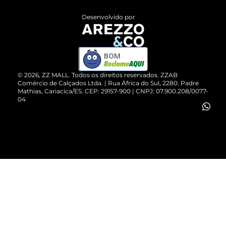
Entrega
ZZ Influ
Desenvolvido por
Devolução do Produto
ZZ MALL é confiável
Compre pelo WhatsApp
ZZPay
BOM
Cartão Presente
©
2026
, ZZ MALL. Todos os direitos reservados.
ZZAB
Comércio de Calçados Ltda. | Rua África do Sul, 2280. Padre
Mathias, Cariacica/ES. CEP: 29157-900 | CNPJ: 07.900.208/0077-
Vendas Corporativas
04