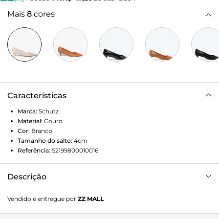
Mais
8
cores
Características
Marca:
Schutz
Material
:
Couro
Cor
:
Branco
Tamanho do salto
:
4cm
Referência:
S2199800010016
Descrição
O scarpin em couro é o básico elegante que você precisa!
Vendido e entregue por
ZZ MALL
Seu bico fino e salto kitten heel trazem um charme
atemporal, perfeito para complementar tanto produções