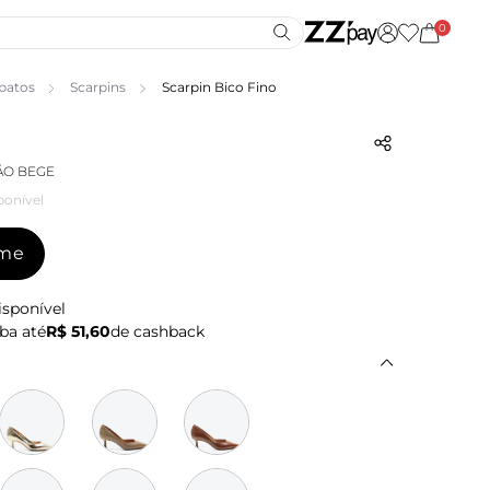
0
patos
Scarpins
Scarpin Bico Fino
ÃO BEGE
ponível
-me
isponível
ba até
R$ 51,60
de cashback