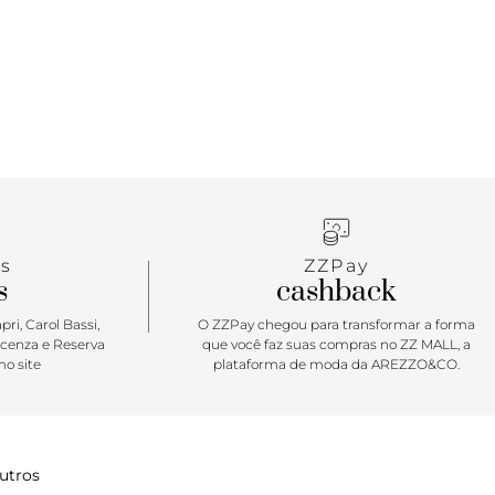
s
ZZPay
s
cashback
ri, Carol Bassi,
O ZZPay chegou para transformar a forma
icenza e Reserva
que você faz suas compras no ZZ MALL, a
o site
plataforma de moda da AREZZO&CO.
utros