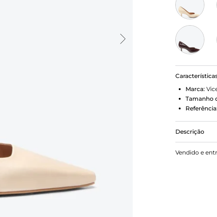
Característica
Marca:
Vic
Tamanho d
Referência
Descrição
Scarpin de 
Vendido e ent
sem abrir m
tom neutro,
grande vari
produções c