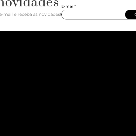
novidades
E-mail*
e-mail e receba as novidades!