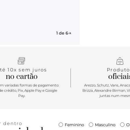
1 de 6
té 10x sem juros
Produto
no cartão
oficiai
m variadas formas de pagamento:
Arezzo, Schutz, Vans, Anacap
e crédito, Pix, Apple Pay e Google
Brizza, Alexandre Birman, V
Pay.
juntas num mesm
r dentro
Feminino
Masculino
O