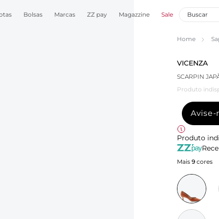
otas
Bolsas
Marcas
ZZ pay
Magazzine
Sale
Home
Sa
VICENZA
SCARPIN JAP
Produto indis
Avise
Produto ind
Rece
Mais
9
cores