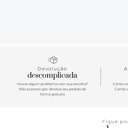
Devolução
A
descomplicada
Houve algum problema com sua escolha?
Conte co
Não se preocupe: devolva seu pedido de
Cartão d
forma gratuita
Fique po