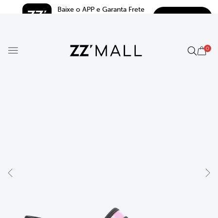
Baixe o APP e Garanta Frete 
BAIXAR
Grátis*
5.0
0