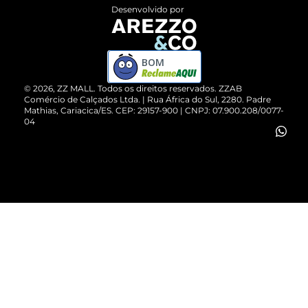
Entrega
ZZ Influ
Desenvolvido por
Devolução do Produto
ZZ MALL é confiável
Compre pelo WhatsApp
ZZPay
BOM
Cartão Presente
©
2026
, ZZ MALL. Todos os direitos reservados.
ZZAB
Comércio de Calçados Ltda. | Rua África do Sul, 2280. Padre
Mathias, Cariacica/ES. CEP: 29157-900 | CNPJ: 07.900.208/0077-
Vendas Corporativas
04