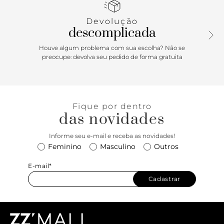
Devolução
descomplicada
Houve algum problema com sua escolha? Não se
preocupe: devolva seu pedido de forma gratuita
Fique por dentro
das novidades
Informe seu e-mail e receba as novidades!
Feminino
Masculino
Outros
E-mail*
Cadastrar