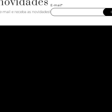
novidades
E-mail*
e-mail e receba as novidades!