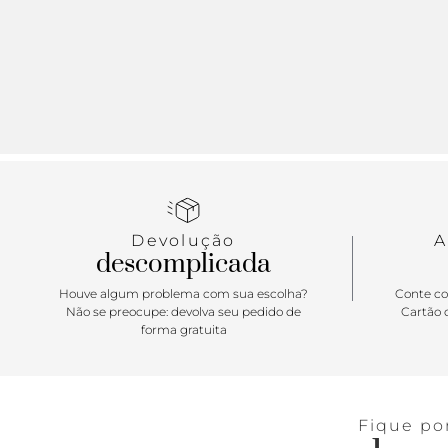
Devolução
A
descomplicada
Houve algum problema com sua escolha?
Conte co
Não se preocupe: devolva seu pedido de
Cartão d
forma gratuita
Fique po