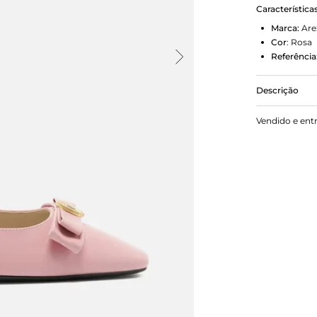
Característica
Marca:
Are
Cor
:
Rosa
Referência
Descrição
Sapatilha fe
Vendido e ent
e formato q
duplo e meda
conectada ao
calcanhar e 
superior do 