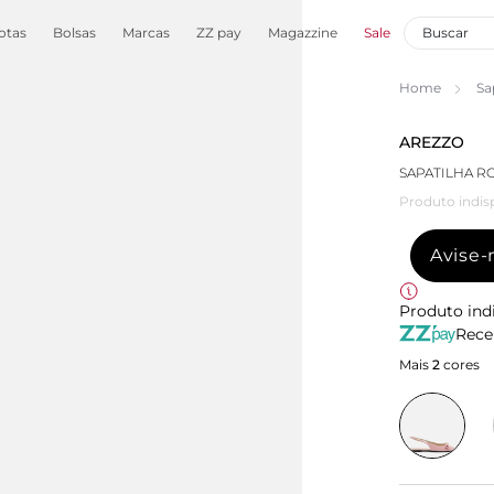
otas
Bolsas
Marcas
ZZ pay
Magazzine
Sale
Home
Sa
AREZZO
SAPATILHA R
Produto indis
Avise
Produto ind
Rece
Mais
2
cores