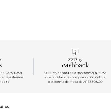
s
ZZPay
s
cashback
ri, Carol Bassi,
O ZZPay chegou para transformar a forma
icenza e Reserva
que você faz suas compras no ZZ MALL, a
o site
plataforma de moda da AREZZO&CO.
utros