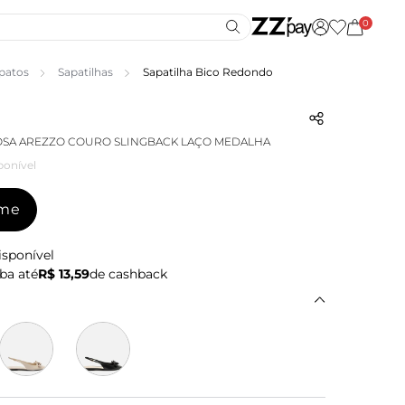
0
patos
Sapatilhas
Sapatilha Bico Redondo
OSA AREZZO COURO SLINGBACK LAÇO MEDALHA
ponível
-me
isponível
ba até
R$ 13,59
de cashback