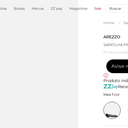
otas
Bolsas
Marcas
ZZ pay
Magazzine
Sale
Home
Sa
AREZZO
SAPATILHA P
Produto indis
Avise
Produto ind
Rece
Mais
1
cor