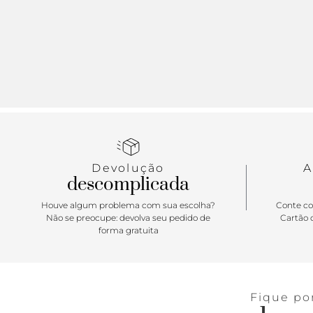
Devolução
A
descomplicada
Houve algum problema com sua escolha?
Conte co
Não se preocupe: devolva seu pedido de
Cartão d
forma gratuita
Fique po