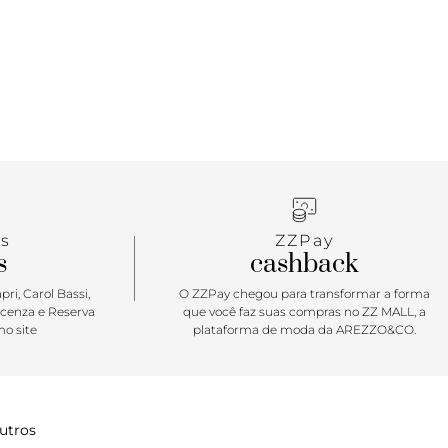
s
ZZPay
s
cashback
ri, Carol Bassi,
O ZZPay chegou para transformar a forma
icenza e Reserva
que você faz suas compras no ZZ MALL, a
o site
plataforma de moda da AREZZO&CO.
utros