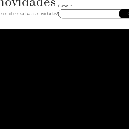
novidades
E-mail*
e-mail e receba as novidades!