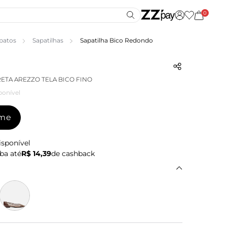
0
patos
Sapatilhas
Sapatilha Bico Redondo
RETA AREZZO TELA BICO FINO
ponível
-me
isponível
ba até
R$ 14,39
de cashback