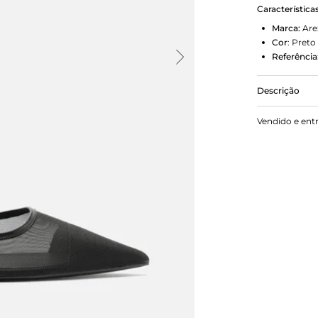
Característica
Marca:
Are
Cor
:
Preto
Referência
Descrição
Sapatilha fe
Vendido e ent
mínimo bloc
arredondado 
e calcanhar
sapato e pe