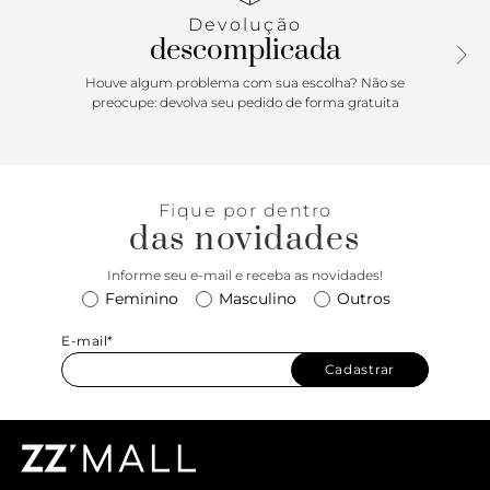
toque extra de personalidade, fazendo com que ela se
Devolução
destaque em qualquer look. Um must have para quem quer
descomplicada
praticidade sem perder o charme!
Houve algum problema com sua escolha? Não se
preocupe: devolva seu pedido de forma gratuita
Fique por dentro
das novidades
Informe seu e-mail e receba as novidades!
Feminino
Masculino
Outros
E-mail*
Cadastrar