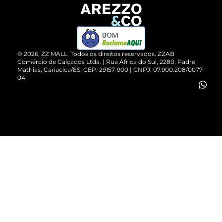
Devolução do Produto
ZZ MALL é confiável
Compre pelo WhatsApp
ZZPay
BOM
Cartão Presente
©
2026
, ZZ MALL. Todos os direitos reservados.
ZZAB
Comércio de Calçados Ltda. | Rua África do Sul, 2280. Padre
Mathias, Cariacica/ES. CEP: 29157-900 | CNPJ: 07.900.208/0077-
Vendas Corporativas
04