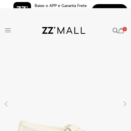
Baixe o APP e Garanta Frete 
BAIXAR
Grátis*
5.0
0