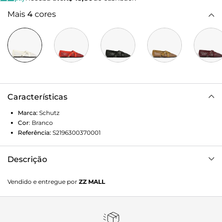
Mais
4
cores
Características
Marca:
Schutz
Cor
:
Branco
Referência:
S2196300370001
Descrição
Despojada e cheia de estilo, essa sapatilha é a definição de
Vendido e entregue por
ZZ MALL
frescor para os dias de verão. O design esportivo,
combinado ao bico redondo clássico, cria um mix perfeito
entre casualidade e sofisticação. As tiras cruzadas no peito
do pé, adornadas por uma fivela moderna, trazem um