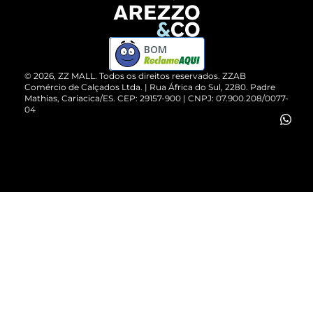
Devolução do Produto
ZZ MALL é confiável
Compre pelo WhatsApp
ZZPay
BOM
Cartão Presente
©
2026
, ZZ MALL. Todos os direitos reservados.
ZZAB
Comércio de Calçados Ltda. | Rua África do Sul, 2280. Padre
Mathias, Cariacica/ES. CEP: 29157-900 | CNPJ: 07.900.208/0077-
Vendas Corporativas
04