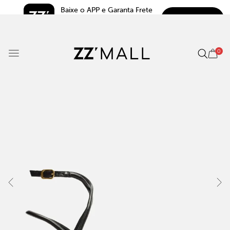
Baixe o APP e Garanta Frete 
BAIXAR
Grátis*
5.0
0