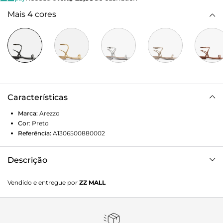
Mais
4
cores
Características
Marca:
Arezzo
Cor
:
Preto
Referência:
A1306500880002
Descrição
Sandália preta. O sapato tem salto mínimo bloco e formato
Vendido e entregue por
ZZ MALL
arredondado na ponta. Traz duas tiras finas sobre os dedos.
Possui tira fina que sai das laterais, cruza na parte superior
do pé, contorna o tornozelo e fecha em fivela, além de tira
em torno do calcanhar, presa à outra por nós nas laterais.