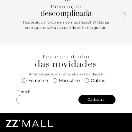
Com palmilha da cor da sandália e inscrição do nome da
Devolução
marca. A sandália exibe todo o pé.
descomplicada
Houve algum problema com sua escolha? Não se
preocupe: devolva seu pedido de forma gratuita
Fique por dentro
das novidades
Informe seu e-mail e receba as novidades!
Feminino
Masculino
Outros
E-mail*
Cadastrar