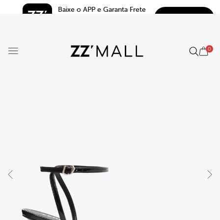
Baixe o APP e Garanta Frete 
BAIXAR
Grátis*
5.0
0