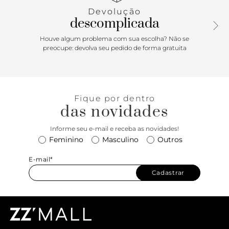
sofisticada para tirar qualquer produção do básico!
Devolução
descomplicada
Houve algum problema com sua escolha? Não se
preocupe: devolva seu pedido de forma gratuita
Fique por dentro
das novidades
Informe seu e-mail e receba as novidades!
Feminino
Masculino
Outros
E-mail*
Cadastrar