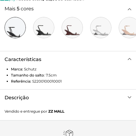
Mais
5
cores
Características
Marca:
Schutz
Tamanho do salto
:
7.5cm
Referência:
S2200100010001
Descrição
Com linhas ousadas e surpreendentes, essa sandália preta
Vendido e entregue por
ZZ MALL
traz a elegância do visual minimalista em um design cheio
de personalidade! Com fechamento de fivela no tornozelo,
tem delicadas tiras em verniz, impactante bico quadrado e
detalhe do salto escultural médio. Uma aposta sexy e