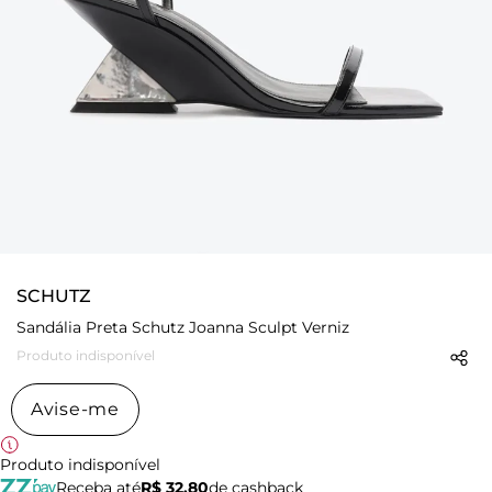
SCHUTZ
Sandália Preta Schutz Joanna Sculpt Verniz
Produto indisponível
Avise-me
Produto indisponível
Receba até
R$ 32,80
de cashback