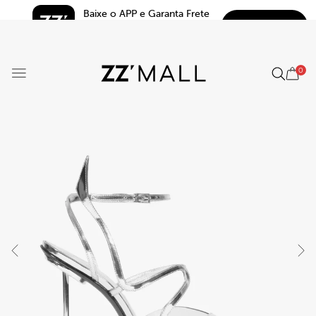
Baixe o APP e Garanta Frete 
BAIXAR
Grátis*
5.0
0