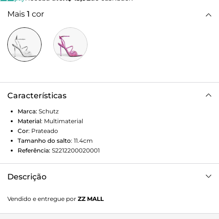
Mais
1
cor
Características
Marca:
Schutz
Material
:
Multimaterial
Cor
:
Prateado
Tamanho do salto
:
11.4cm
Referência:
S2212200020001
Descrição
Prepare-se para arrasar com essa sandália em couro
Vendido e entregue por
ZZ MALL
metalizado de efeito holográfico. Os recortes em formato
de fogo são a expressão máxima de ousadia e estilo,