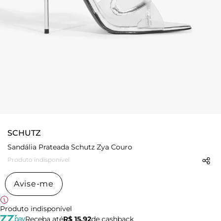
SCHUTZ
Sandália Prateada Schutz Zya Couro
Produto indisponível
Avise-me
Produto indisponível
Receba até
R$ 15,92
de cashback