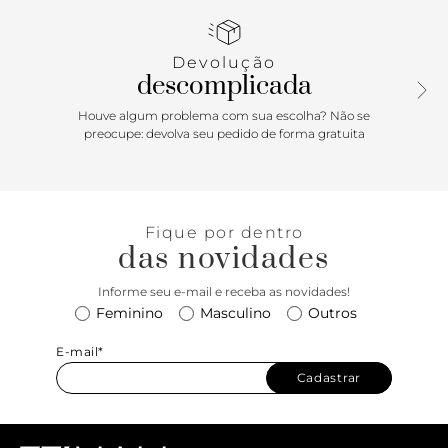
harmonizados pela gáspea de vinil transparente que
confere um toque de sensualidade. O bico folha e o salto
alto fino reforçam o visual sofisticado, enquanto o
Devolução
fechamento em fivela no tornozelo garante praticidade.
descomplicada
Houve algum problema com sua escolha? Não se
preocupe: devolva seu pedido de forma gratuita
Fique por dentro
das novidades
Informe seu e-mail e receba as novidades!
Feminino
Masculino
Outros
E-mail*
Cadastrar