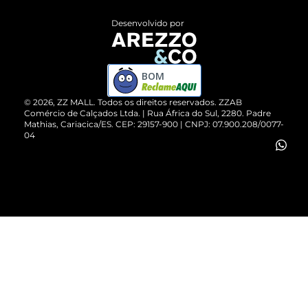
Entrega
ZZ Influ
Desenvolvido por
Devolução do Produto
ZZ MALL é confiável
Compre pelo WhatsApp
ZZPay
BOM
Cartão Presente
©
2026
, ZZ MALL. Todos os direitos reservados.
ZZAB
Comércio de Calçados Ltda. | Rua África do Sul, 2280. Padre
Mathias, Cariacica/ES. CEP: 29157-900 | CNPJ: 07.900.208/0077-
Vendas Corporativas
04