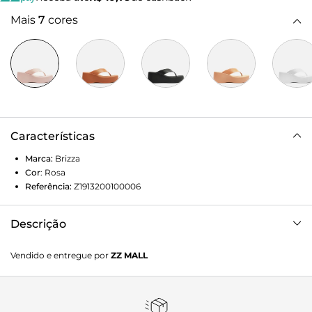
Mais
7
cores
Características
Marca:
Brizza
Cor
:
Rosa
Referência:
Z1913200100006
Descrição
Sandália plataforma rosa. O modelo tem salto médio
Vendido e entregue por
ZZ MALL
injetado de plástico, além de bico quadrado, traz tiras largas
em V dividindo os dedos do pé. Possui palmilha de EVA da
cor do modelo e deixa todo pé à mostra.