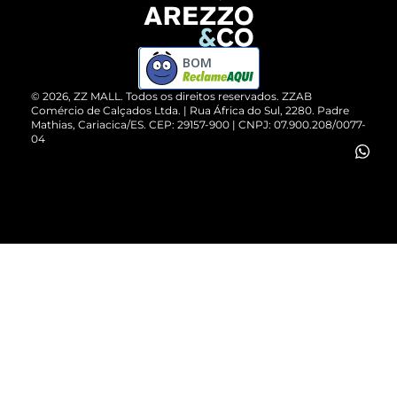
Devolução do Produto
ZZ MALL é confiável
Compre pelo WhatsApp
ZZPay
BOM
Cartão Presente
©
2026
, ZZ MALL. Todos os direitos reservados.
ZZAB
Comércio de Calçados Ltda. | Rua África do Sul, 2280. Padre
Mathias, Cariacica/ES. CEP: 29157-900 | CNPJ: 07.900.208/0077-
Vendas Corporativas
04