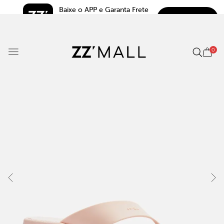
Baixe o APP e Garanta Frete 
BAIXAR
Grátis*
5.0
0