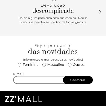
Devolução
descomplicada
Houve algum problema com sua escolha? Não se
preocupe: devolva seu pedido de forma gratuita
Fique por dentro
das novidades
Informe seu e-mail e receba as novidades!
Feminino
Masculino
Outros
E-mail*
Cadastrar